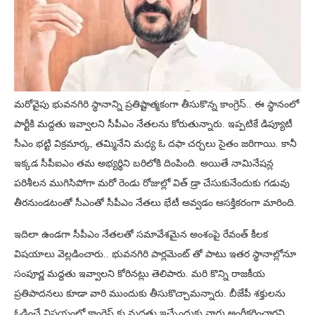
మరోవైపు భువనగిరి స్థానాన్ని ప్రతిష్టాత్మకంగా తీసుకొన్న కాంగ్రెస్.. ఈ స్థానంలో
పార్టీకి మద్దతు ఇవ్వాలని సీపీఎం నేతలను కోరుతున్నారు. ఇప్పటికే డిప్యూటీ
సీఎం భట్టి విక్రమార్క, తమ్మినేని మధ్య ఓ దఫా చర్చలు సైతం జరిగాయి. కానీ
ఇక్కడ సీపీఐఎం తమ అభ్యర్థిని బరిలోకి దింపింది. అయితే నామినేషన్ల
పరిశీలన ముగిసిపోగా మరో రెండు రోజుల్లో విత్ డ్రా చేసుకునేందుకు గడువు
తీరనుండటంతో సీఎంతో సీపీఎం నేతలు భేటీ అవ్వడం ఆసక్తికరంగా మారింది.
ఇదిలా ఉండగా సీపీఎం నేతలతో సమావేశమైన అంశంపై రేవంత్ కీలక
విషయాలు వెల్లడించారు.. భువనగిరి పార్లమెంట్ తో పాటు ఇతర స్థానాల్లోనూ
సంపూర్ణ మద్దతు ఇవ్వాలని కోరినట్లు తెలిపారు. మరి కొన్ని రాజకీయ
ప్రతిపాదనలు కూడా వారి ముందుకు తీసుకొచ్చామన్నారు. బీజేపీ శక్తులను
ఓడించే విషయంలో కాంగ్రెస్ కు మద్దతు ఇచ్చేందుకు వారు అంగీకరించారని