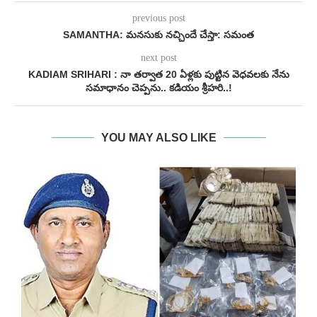
previous post
SAMANTHA: మనసుకు నచ్చిందే చేస్తా: సమంత
next post
KADIAM SRIHARI : నా తర్వాత 20 ఏళ్లకు పుట్టిన వెధవలకు నేను
సమాధానం చెప్పను.. కడియం శ్రీహరి..!
YOU MAY ALSO LIKE