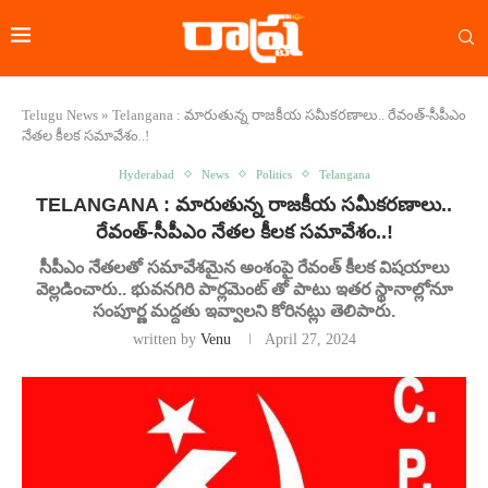
Telugu News
»
Telangana : మారుతున్న రాజకీయ సమీకరణాలు.. రేవంత్-సీపీఎం
నేతల కీలక సమావేశం..!
Hyderabad
News
Politics
Telangana
TELANGANA : మారుతున్న రాజకీయ సమీకరణాలు..
రేవంత్-సీపీఎం నేతల కీలక సమావేశం..!
సీపీఎం నేతలతో సమావేశమైన అంశంపై రేవంత్ కీలక విషయాలు
వెల్లడించారు.. భువనగిరి పార్లమెంట్ తో పాటు ఇతర స్థానాల్లోనూ
సంపూర్ణ మద్దతు ఇవ్వాలని కోరినట్లు తెలిపారు.
written by
Venu
April 27, 2024