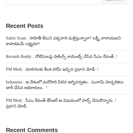
Recent Posts
Sahiti Scam : సాహితీ కేసుని పక్కదారి మళ్లిస్తున్నారా? లక్ష్మీ నారాయణని
కాపాడటమే లక్ష్యమా?
Revanth Reddy : నోటీసులపై షాకింగ్స్ కామెంట్స్ చేసిన సీఎం రేవంత్..!
PM Modi : మాదిగలకు కీలక హామీ ఇచ్చిన ప్రధాని మోడీ..!
Indonesia : ఆ దేశంలో మరోసారి పేలిన అగ్నిపర్వతం.. సునామీ హెచ్చరికలు
జారీ చేసిన అధికారులు.. !
PM Modi : సీఎం రేవంత్-కేసీఆర్ ఆ విషయంలో హెల్ప్ చేసుకొన్నారు..!
ప్రధాని మోడీ..
Recent Comments