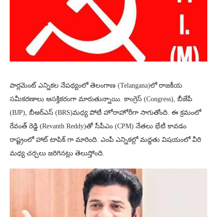
పార్లమెంట్ ఎన్నికల నేపథ్యంలో తెలంగాణ (Telangana)లో రాజకీయ
సమీకరణాలు ఆసక్తికరంగా మారుతున్నాయి. కాంగ్రెస్ (Congress), బీజేపీ
(BJP), బీఆర్ఎస్ (BRS)మధ్య పోటీ హోరాహోరీగా సాగుతోంది. ఈ క్రమంలో
రేవంత్ రెడ్డి (Revanth Reddy)తో సీపీఎం (CPM) నేతలు భేటీ కావడం
రాష్ట్రంలో హాట్ టాపిక్ గా మారింది. ఎంపీ ఎన్నికల్లో మద్దతు విషయంలో వీరి
మధ్య చర్చలు జరిగినట్లు తెలుస్తోంది.