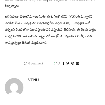
పేర్కొన్నారు..
అదేవిధంగా దేశంలోనూ ఇండియా కూటమితో కలిసి పనిచేయనున్నారని
తెలిపిన సీఎం.. ఒకట్రెండు విషయాల్లో సందిగ్దత ఉన్నా… అధిష్టానంతో
చర్చించి రేపటిలోగా ఏకాభిప్రాయానికి వస్తామని తెలిపారు. ఈ రెండు పార్టీల
మధ్య కుదిరిన అవగాహన రాష్ట్రంలో కాంగ్రెస్ గెలుపునకు పనిచేస్తుందని
భావిస్తున్నట్లు రేవంత్ వెల్లడించారు..
0 comment
0
VENU