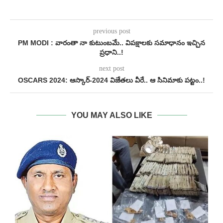
previous post
PM MODI : వారంతా నా కుటుంబమే.. విపక్షాలకు సమాధానం ఇచ్చిన
ప్రధాని..!
next post
OSCARS 2024: ఆస్కార్‌-2024 విజేతలు వీరే.. ఆ సినిమాకు పట్టం..!
YOU MAY ALSO LIKE