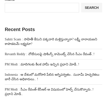
SEARCH
Recent Posts
Sahiti Scam : సాహితీ కేసుని పక్కదారి మళ్లిస్తున్నారా? లక్ష్మీ నారాయణని
కాపాడటమే లక్ష్యమా?
Revanth Reddy : నోటీసులపై షాకింగ్స్ కామెంట్స్ చేసిన సీఎం రేవంత్..!
PM Modi : మాదిగలకు కీలక హామీ ఇచ్చిన ప్రధాని మోడీ..!
Indonesia : ఆ దేశంలో మరోసారి పేలిన అగ్నిపర్వతం.. సునామీ హెచ్చరికలు
జారీ చేసిన అధికారులు.. !
PM Modi : సీఎం రేవంత్-కేసీఆర్ ఆ విషయంలో హెల్ప్ చేసుకొన్నారు..!
ప్రధాని మోడీ..