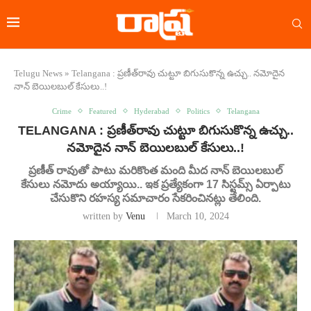
Telugu News
»
Telangana : ప్రణీత్‌రావు చుట్టూ బిగుసుకొన్న ఉచ్చు.. నమోదైన
నాన్ బెయిలబుల్ కేసులు..!
Crime
Featured
Hyderabad
Politics
Telangana
TELANGANA : ప్రణీత్‌రావు చుట్టూ బిగుసుకొన్న ఉచ్చు..
నమోదైన నాన్ బెయిలబుల్ కేసులు..!
ప్రణీత్ రావుతో పాటు మరికొంత మంది మీద నాన్ బెయిలబుల్
కేసులు నమోదు అయ్యాయి.. ఇక ప్రత్యేకంగా 17 సిస్టమ్స్ ఏర్పాటు
చేసుకొని రహస్య సమాచారం సేకరించినట్లు తేలింది.
written by
Venu
March 10, 2024