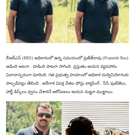
బీఆర్‌ఎస్‌ (BRS) అధికారంలో ఉన్న సమయంలో ప్రణీత్‌రావు (Praneeth Rao)
ఆడింది ఆటగా.. పాడింది పాటగా సాగింది. ప్రస్తుతం ఆయన వ్యవహారం
వివాదాస్పదంగా మారింది. గత ప్రభుత్వ హయాంలో అధికార దుర్వినియోగంకు
పాల్పడినట్లు తేలింది.. అదీగాక విపక్ష నేతల ఫోన్లు ట్యాపింగ్‌ , సీసీ ఫుటేజీలు,
హార్డ్‌ డిస్క్‌లు ధ్వసం చేశారనే ఆరోపణలు ఆయన చుట్టూ ముట్టాయి..