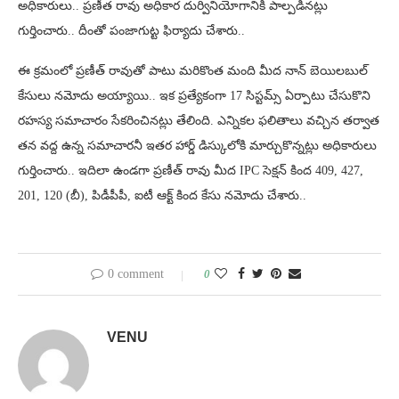
అధికారులు.. ప్రణీత రావు అధికార దుర్వినియోగానికి పాల్పడినట్లు
గుర్తించారు.. దీంతో పంజాగుట్ట ఫిర్యాదు చేశారు..
ఈ క్రమంలో ప్రణీత్ రావుతో పాటు మరికొంత మంది మీద నాన్ బెయిలబుల్
కేసులు నమోదు అయ్యాయి.. ఇక ప్రత్యేకంగా 17 సిస్టమ్స్ ఏర్పాటు చేసుకొని
రహస్య సమాచారం సేకరించినట్లు తేలింది. ఎన్నికల ఫలితాలు వచ్చిన తర్వాత
తన వద్ద ఉన్న సమాచారనీ ఇతర హార్డ్ డిస్కులోకి మార్చుకొన్నట్లు అధికారులు
గుర్తించారు.. ఇదిలా ఉండగా ప్రణీత్ రావు మీద IPC సెక్షన్ కింద 409, 427,
201, 120 (బీ), పిడీపీపీ, ఐటీ ఆక్ట్ కింద కేసు నమోదు చేశారు..
0 comment
0
VENU