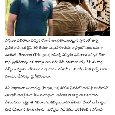
ఎన్నికల ఫలితాలు వచ్చిన రోజునే బాధ్యతాయుతమైన స్థానంలో ఉన్న
ప్రణీత్‌రావు ఒక క్రిమినల్ తీరుగా వ్యవహరించడం రాష్ట్రంలో సంచలనంగా
మారింది. తెలంగాణ (Telangana) అసెంబ్లీ ఎన్నికల ఫలితాలు వచ్చిన రోజు
రాత్రి ప్రణీత్‌రావు తన కార్యాలయంలోని సీసీ కెమెరాలు ఆఫ్‌ చేసి 45 హార్డ్‌
డిస్క్‌లు ధ్వంసం చేసినట్లు గుర్తించారు. ఎస్‌ఐబీ (SIB)లోని కీలక ఫైల్స్‌ కూడా
మాయం చేసినట్లు ధ్రువీకరించారు.
దీని ఆధారంగా పంజాగుట్ట (Panjagutta) పోలీస్‌ స్టేషన్‌లో అతనిపై ఇండియన్‌
టెలిగ్రాఫ్‌ యాక్ట్‌ కింద కేసు నమోదైంది. అదీగాక రహస్యంగా సమాచారం
సేకరించడం, వ్యక్తిగత వివరాలను తస్కరించారని తేలింది. దీంతో ఐటీ చట్టం
కింద కేసులు నమోదు చేశారు. మరోవైపు నివేదికలు పరిశీలించిన ఎస్ఐబీ