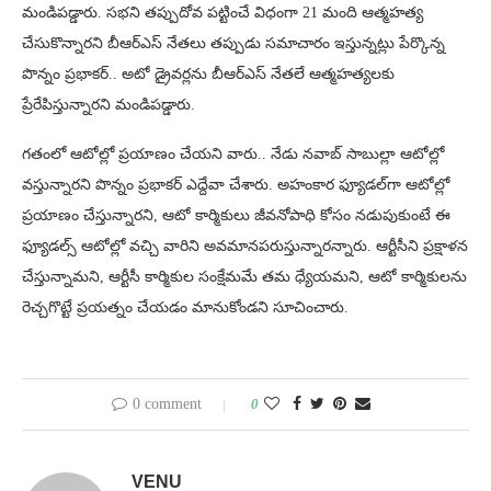
మండిపడ్డారు. సభని తప్పుదోవ పట్టించే విధంగా 21 మంది ఆత్మహత్య
చేసుకొన్నారని బీఆర్ఎస్ నేతలు తప్పుడు సమాచారం ఇస్తున్నట్లు పేర్కొన్న
పొన్నం ప్రభాకర్.. అటో డ్రైవర్లను బీఆర్ఎస్ నేతలే ఆత్మహత్యలకు
ప్రేరేపిస్తున్నారని మండిపడ్డారు.
గతంలో ఆటోల్లో ప్రయాణం చేయని వారు.. నేడు నవాబ్ సాబుల్లా ఆటోల్లో
వస్తున్నారని పొన్నం ప్రభాకర్ ఎద్దేవా చేశారు. అహంకార ఫ్యూడల్‌గా ఆటోల్లో
ప్రయాణం చేస్తున్నారని, ఆటో కార్మికులు జీవనోపాధి కోసం నడుపుకుంటే ఈ
ఫ్యూడల్స్ ఆటోల్లో వచ్చి వారిని అవమానపరుస్తున్నారన్నారు. ఆర్టీసీని ప్రక్షాళన
చేస్తున్నామని, ఆర్టీసీ కార్మికుల సంక్షేమమే తమ ధ్యేయమని, ఆటో కార్మికులను
రెచ్చగొట్టే ప్రయత్నం చేయడం మానుకోండని సూచించారు.
0 comment
0
VENU