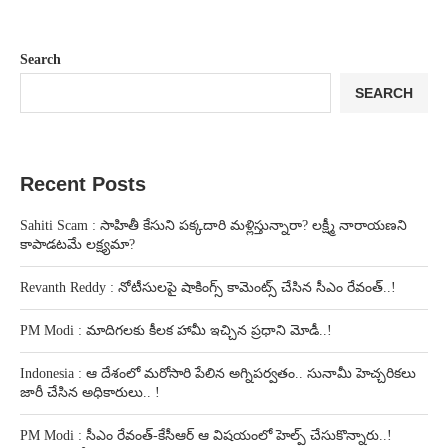
Search
SEARCH
Recent Posts
Sahiti Scam : సాహితీ కేసుని పక్కదారి మళ్లిస్తున్నారా? లక్ష్మీ నారాయణని
కాపాడటమే లక్ష్యమా?
Revanth Reddy : నోటీసులపై షాకింగ్స్ కామెంట్స్ చేసిన సీఎం రేవంత్..!
PM Modi : మాదిగలకు కీలక హామీ ఇచ్చిన ప్రధాని మోడీ..!
Indonesia : ఆ దేశంలో మరోసారి పేలిన అగ్నిపర్వతం.. సునామీ హెచ్చరికలు
జారీ చేసిన అధికారులు.. !
PM Modi : సీఎం రేవంత్-కేసీఆర్ ఆ విషయంలో హెల్ప్ చేసుకొన్నారు..!