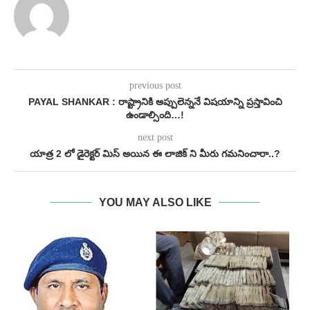
previous post
PAYAL SHANKAR : రాష్ట్రానికి అప్పులెన్ననే విషయాన్ని ప్రస్తావించి
ఉండాల్సింది…!
next post
యాత్ర 2 లో డైరెక్టర్ మిస్ అయిన ఈ లాజిక్ ని మీరు గమనించారా..?
YOU MAY ALSO LIKE