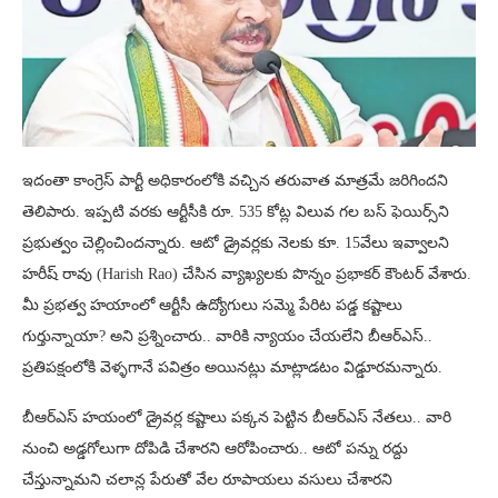
ఇదంతా కాంగ్రెస్ పార్టీ అధికారంలోకి వచ్చిన తరువాత మాత్రమే జరిగిందని
తెలిపారు. ఇప్పటి వరకు ఆర్టీసీకి రూ. 535 కోట్ల విలువ గల బస్ ఫెయిర్స్‌ని
ప్రభుత్వం చెల్లించిందన్నారు. ఆటో డ్రైవర్లకు నెలకు కూ. 15వేలు ఇవ్వాలని
హరీష్ రావు (Harish Rao) చేసిన వ్యాఖ్యలకు పొన్నం ప్రభాకర్ కౌంటర్ వేశారు.
మీ ప్రభత్వ హయాంలో ఆర్టీసీ ఉద్యోగులు సమ్మె పేరిట పడ్డ కష్టాలు
గుర్తున్నాయా? అని ప్రశ్నించారు.. వారికి న్యాయం చేయలేని బీఆర్ఎస్..
ప్రతిపక్షంలోకి వెళ్ళగానే పవిత్రం అయినట్లు మాట్లాడటం విడ్డూరమన్నారు.
బీఆర్ఎస్ హయంలో డ్రైవర్ల కష్టాలు పక్కన పెట్టిన బీఆర్ఎస్ నేతలు.. వారి
నుంచి అడ్డగోలుగా దోపిడి చేశారని ఆరోపించారు.. ఆటో పన్ను రద్దు
చేస్తున్నామని చలాన్ల పేరుతో వేల రూపాయలు వసులు చేశారని