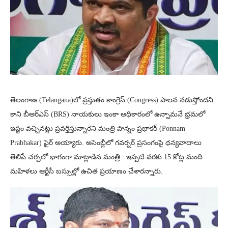
తెలంగాణ (Telangana)లో ప్రస్తుతం కాంగ్రెస్ (Congress) పాలన నడుస్తోందని..
కాని బీఆర్ఎస్ (BRS) నాయకులు ఇంకా అధికారంలో ఉన్నామనే భ్రమలో
ఇష్టం వచ్చినట్లు ప్రవర్తిస్తున్నారని మంత్రి పొన్నం ప్రభాకర్ (Ponnam
Prabhakar) ఫైర్ అయ్యారు. అసెంబ్లీలో గవర్నర్ ప్రసంగంపై ధన్యవాదాలు
తెలిపే చర్చలో భాగంగా మాట్లాడిన మంత్రి.. ఇప్పటి వరకు 15 కోట్ల మంది
మహిళలు ఆర్టీసీ బస్సుల్లో ఉచిత ప్రయాణం చేశారన్నారు.