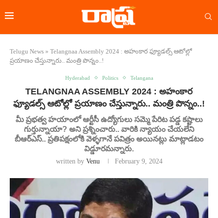
Telugu News
»
Telangnaa Assembly 2024 : అహంకార ఫ్యూడల్స్ ఆటోల్లో
ప్రయాణం చేస్తున్నారు.. మంత్రి పొన్నం..!
Hyderabad
Politics
Telangana
TELANGNAA ASSEMBLY 2024 : అహంకార
ఫ్యూడల్స్ ఆటోల్లో ప్రయాణం చేస్తున్నారు.. మంత్రి పొన్నం..!
మీ ప్రభత్వ హయాంలో ఆర్టీసీ ఉద్యోగులు సమ్మె పేరిట పడ్డ కష్టాలు
గుర్తున్నాయా? అని ప్రశ్నించారు.. వారికి న్యాయం చేయలేని
బీఆర్ఎస్.. ప్రతిపక్షంలోకి వెళ్ళగానే పవిత్రం అయినట్లు మాట్లాడటం
విడ్డూరమన్నారు.
written by
Venu
February 9, 2024