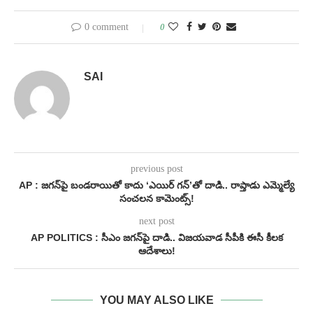
0 comment
0
SAI
previous post
AP : జగన్‌పై బండరాయితో కాదు ‘ఎయిర్ గన్‌’తో దాడి.. రాప్తాడు ఎమ్మెల్యే
సంచలన కామెంట్స్!
next post
AP POLITICS : సీఎం జగన్‌పై దాడి.. విజయవాడ సీపీకి ఈసీ కీలక
ఆదేశాలు!
YOU MAY ALSO LIKE