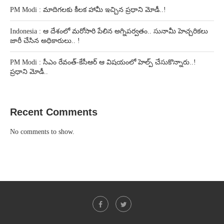
PM Modi : మాదిగలకు కీలక హామీ ఇచ్చిన ప్రధాని మోడీ..!
Indonesia : ఆ దేశంలో మరోసారి పేలిన అగ్నిపర్వతం.. సునామీ హెచ్చరికలు
జారీ చేసిన అధికారులు.. !
PM Modi : సీఎం రేవంత్-కేసీఆర్ ఆ విషయంలో హెల్ప్ చేసుకొన్నారు..!
ప్రధాని మోడీ..
Recent Comments
No comments to show.