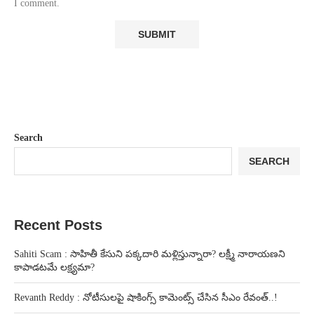
I comment.
Search
SEARCH
Recent Posts
Sahiti Scam : సాహితీ కేసుని పక్కదారి మళ్లిస్తున్నారా? లక్ష్మీ నారాయణని
కాపాడటమే లక్ష్యమా?
Revanth Reddy : నోటీసులపై షాకింగ్స్ కామెంట్స్ చేసిన సీఎం రేవంత్..!