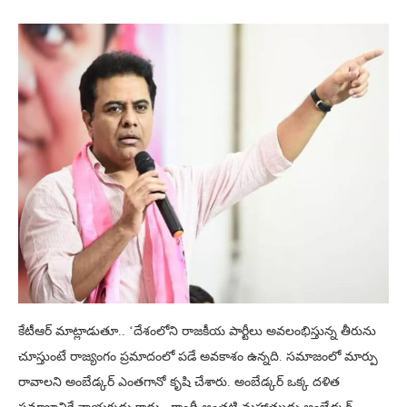
కేటీఆర్ మాట్లాడుతూ.. ‘దేశంలోని రాజకీయ పార్టీలు అవలంభిస్తున్న తీరును
చూస్తుంటే రాజ్యంగం ప్రమాదంలో పడే అవకాశం ఉన్నది. సమాజంలో మార్పు
రావాలని అంబేడ్కర్ ఎంతగానో కృషి చేశారు. అంబేడ్కర్ ఒక్క దళిత