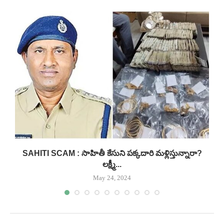
.
SAHITI SCAM : సాహితీ కేసుని పక్కదారి మళ్లిస్తున్నారా?
లక్ష్మీ...
May 24, 2024