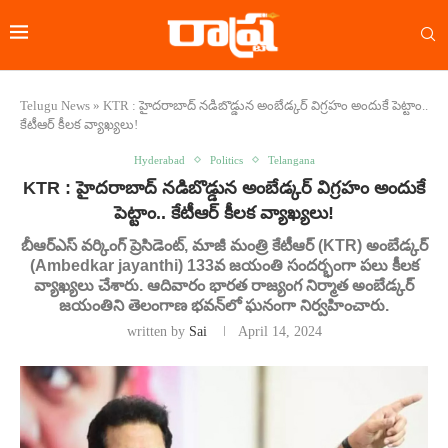
Telugu News
»
KTR : హైదరాబాద్ నడిబొడ్డున అంబేడ్కర్ విగ్రహం అందుకే పెట్టాం..
కేటీఆర్ కీలక వ్యాఖ్యలు!
Hyderabad
Politics
Telangana
KTR : హైదరాబాద్ నడిబొడ్డున అంబేడ్కర్ విగ్రహం అందుకే
పెట్టాం.. కేటీఆర్ కీలక వ్యాఖ్యలు!
బీఆర్ఎస్ వర్కింగ్ ప్రెసిడెంట్, మాజీ మంత్రి కేటీఆర్ (KTR) అంబేడ్కర్
(Ambedkar jayanthi) 133వ జయంతి సందర్భంగా పలు కీలక
వ్యాఖ్యలు చేశారు. ఆదివారం భారత రాజ్యంగ నిర్మాత అంబేడ్కర్
జయంతిని తెలంగాణ భవన్‌లో ఘనంగా నిర్వహించారు.
written by
Sai
April 14, 2024