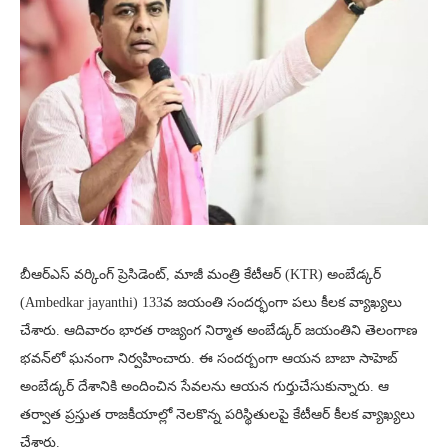
బీఆర్ఎస్ వర్కింగ్ ప్రెసిడెంట్, మాజీ మంత్రి కేటీఆర్ (KTR) అంబేడ్కర్
(Ambedkar jayanthi) 133వ జయంతి సందర్భంగా పలు కీలక వ్యాఖ్యలు
చేశారు. ఆదివారం భారత రాజ్యంగ నిర్మాత అంబేడ్కర్ జయంతిని తెలంగాణ
భవన్‌లో ఘనంగా నిర్వహించారు. ఈ సందర్బంగా ఆయన బాబా సాహెబ్
అంబేడ్కర్ దేశానికి అందించిన సేవలను ఆయన గుర్తుచేసుకున్నారు. ఆ
తర్వాత ప్రస్తుత రాజకీయాల్లో నెలకొన్న పరిస్థితులపై కేటీఆర్ కీలక వ్యాఖ్యలు
చేశారు.