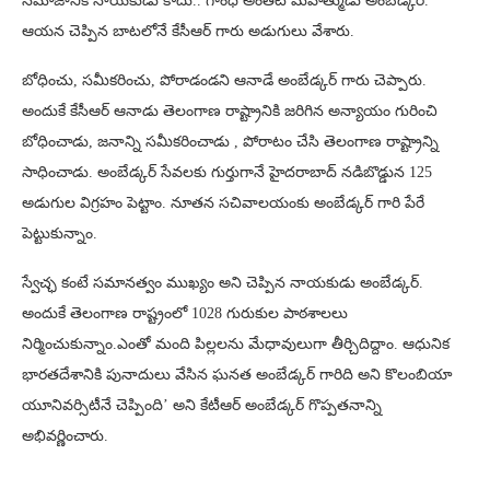
సమాజానికే నాయకుడు కాదు.. గాంధీ అంతటి మహాత్ముడు అంబేడ్కర్.
ఆయన చెప్పిన బాటలోనే కేసీఆర్ గారు అడుగులు వేశారు.
బోధించు, సమీకరించు, పోరాడండని ఆనాడే అంబేడ్కర్ గారు చెప్పారు.
అందుకే కేసీఆర్ ఆనాడు తెలంగాణ రాష్ట్రానికి జరిగిన అన్యాయం గురించి
బోధించాడు, జనాన్ని సమీకరించాడు , పోరాటం చేసి తెలంగాణ రాష్ట్రాన్ని
సాధించాడు. అంబేడ్కర్ సేవలకు గుర్తుగానే హైదరాబాద్ నడిబొడ్డున 125
అడుగుల విగ్రహం పెట్టాం. నూతన సచివాలయంకు అంబేడ్కర్ గారి పేరే
పెట్టుకున్నాం.
స్వేచ్ఛ కంటే సమానత్వం ముఖ్యం అని చెప్పిన నాయకుడు అంబేడ్కర్.
అందుకే తెలంగాణ రాష్ట్రంలో 1028 గురుకుల పాఠశాలలు
నిర్మించుకున్నాం.ఎంతో మంది పిల్లలను మేధావులుగా తీర్చిదిద్దాం. ఆధునిక
భారతదేశానికి పునాదులు వేసిన ఘనత అంబేడ్కర్ గారిది అని కొలంబియా
యూనివర్సిటీనే చెప్పింది’ అని కేటీఆర్ అంబేడ్కర్ గొప్పతనాన్ని
అభివర్ణించారు.