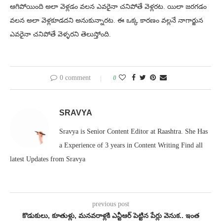
ఆగిపోయింది అలా వెళ్లడం వలన ఎవరైనా చనిపోతే వెళ్లరట. యిలా జరగడం
వలన అలా వెళ్లకూడదని అనుకున్నారట. ఈ ఒక్క కారణం వల్లనే నాగార్జున
ఎవరైనా చనిపోతే వెళ్ళరని తెలుస్తోంది.
0 comment
0
SRAVYA
Sravya is Senior Content Editor at Raashtra. She Has
a Experience of 3 years in Content Writing Find all
latest Updates from Sravya
previous post
కొడుకులు, కూతుళ్లు, మనవరాళ్లకి ఎన్టీఆర్ పెట్టిన పేర్లు వెనుక.. ఇంత