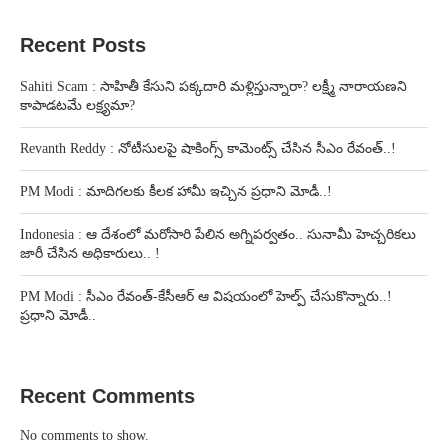
Recent Posts
Sahiti Scam : సాహితీ కేసుని పక్కదారి మళ్లిస్తున్నారా? లక్ష్మీ నారాయణని
కాపాడటమే లక్ష్యమా?
Revanth Reddy : నోటీసులపై షాకింగ్స్ కామెంట్స్ చేసిన సీఎం రేవంత్..!
PM Modi : మాదిగలకు కీలక హామీ ఇచ్చిన ప్రధాని మోడీ..!
Indonesia : ఆ దేశంలో మరోసారి పేలిన అగ్నిపర్వతం.. సునామీ హెచ్చరికలు
జారీ చేసిన అధికారులు.. !
PM Modi : సీఎం రేవంత్-కేసీఆర్ ఆ విషయంలో హెల్ప్ చేసుకొన్నారు..!
ప్రధాని మోడీ..
Recent Comments
No comments to show.