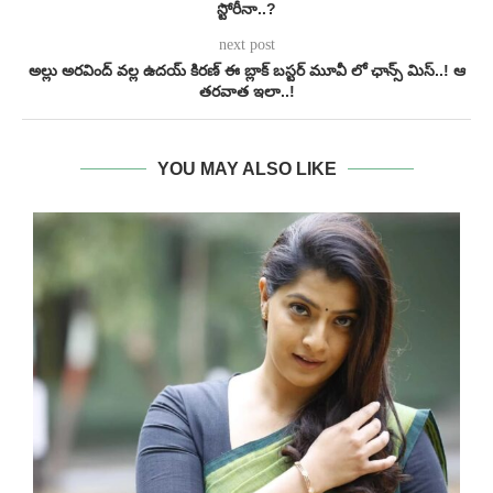
స్టోరీనా..?
next post
అల్లు అరవింద్ వల్ల ఉదయ్ కిరణ్ ఈ బ్లాక్ బస్టర్ మూవీ లో ఛాన్స్ మిస్..! ఆ
తరవాత ఇలా..!
YOU MAY ALSO LIKE