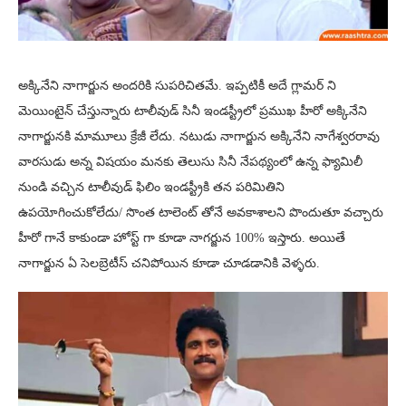
అక్కినేని నాగార్జున అందరికి సుపరిచితమే. ఇప్పటికీ అదే గ్లామర్ ని
మెయింటైన్ చేస్తున్నారు టాలీవుడ్ సినీ ఇండస్ట్రీలో ప్రముఖ హీరో అక్కినేని
నాగార్జునకి మామూలు క్రేజీ లేదు. నటుడు నాగార్జున అక్కినేని నాగేశ్వరరావు
వారసుడు అన్న విషయం మనకు తెలుసు సినీ నేపథ్యంలో ఉన్న ఫ్యామిలీ
నుండి వచ్చిన టాలీవుడ్ ఫిలిం ఇండస్ట్రీకి తన పరిమితిని
ఉపయోగించుకోలేదు/ సొంత టాలెంట్ తోనే అవకాశాలని పొందుతూ వచ్చారు
హీరో గానే కాకుండా హోస్ట్ గా కూడా నాగర్జున 100% ఇస్తారు. అయితే
నాగార్జున ఏ సెలబ్రెటీస్ చనిపోయిన కూడా చూడడానికి వెళ్ళరు.