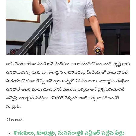
దాని వెనక కారణం ఏంటి అనే సందేహం చాలా మందిలో ఉంటుంది. కృష్ణ గారు
చనిపోయినప్పుడు కూడా నాగార్జున రాకపోవడంపై మీడియాతో పాటు సోషల్
మీడియాలో కూడా కొన్ని కామెంట్లు అప్పట్లో వినిపించాయి. నాగార్జున ఎవరైనా
చనిపోతే ఆఖరి చూపు చూడడానికి ఎందుకు వెళ్ళరు అనే ప్రశ్న విషయానికి
వచ్చేస్తే నాగార్జున ఎవరైనా చనిపోతే వెళ్ళింది అంటే ఒక్క దాసరి ఇంటికి
మాత్రమే.
Also read:
కొడుకులు, కూతుళ్లు, మనవరాళ్లకి ఎన్టీఆర్ పెట్టిన పేర్లు