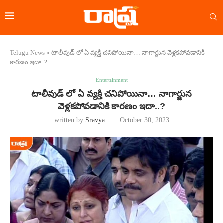
Telugu News
»
టాలీవుడ్ లో ఏ వ్యక్తి చనిపోయినా… నాగార్జున వెళ్లకపోవడానికి
కారణం ఇదా..?
Entertainment
టాలీవుడ్ లో ఏ వ్యక్తి చనిపోయినా… నాగార్జున
వెళ్లకపోవడానికి కారణం ఇదా..?
written by
Sravya
October 30, 2023