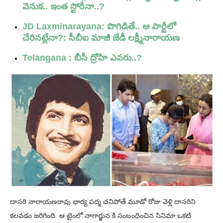
వెనుక.. ఇంత స్టోరీనా..?
JD Laxminarayana: పొగిడితే.. ఆ పార్టీలో
చేరినట్లేనా?: సీబీఐ మాజీ జేడీ లక్ష్మీనారాయణ
Telangana : బీసీ ద్రోహి ఎవరు..?
దాసరి నారాయణరావు భార్య పద్మ చనిపోతే మూడో రోజు వెళ్లి దాసరిని
కలవడం జరిగింది. ఆ టైంలో నాగార్జున కి సంబంధించిన సినిమా ఒకటి