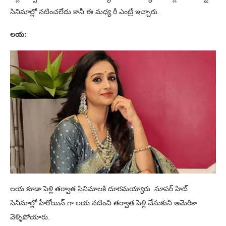
సినిమాల్లో నటించలేదు కానీ ఈ మధ్య రీ ఎంట్రీ ఇచ్చారు.
లయ:
లయ కూడా పెళ్లి తర్వాత సినిమాలకి దూరమయ్యారు. సూపర్ హిట్
సినిమాల్లో హీరోయిన్ గా లయ నటించి తర్వాత పెళ్లి చేసుకుని అమెరికా
వెళ్ళిపోయారు.