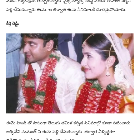
మంచి గుర్తింపును తెచ్చుకున్నారు. మైక్రోమ్యాక్స్ సంస్థ సీఈవో రాహుల్ శర్మని
పెళ్లి చేసుకున్నారు ఈమె. ఆ తర్వాత ఈమె సినిమాలకి దూరమైపోయారు.
కీర్తి రెడ్డి:
ఈమె హిందీ తో పాటుగా తెలుగు తమిళ కన్నడ సినిమాల్లో కూడా నటించారు
అక్కినేని సుమంత్ ని ఈమె పెళ్లి చేసుకున్నారు. తర్వాత వీళ్ళిద్దరూ