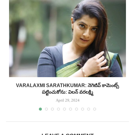
VARALAXMI SARATHKUMAR: నెగెటివ్ కామెంట్స్‌
పట్టించుకోను: విలన్ వరలక్ష్మి
April 29, 2024