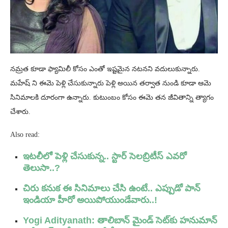
నమ్రత కూడా ఫ్యామిలీ కోసం ఎంతో ఇష్టమైన నటనని వదులుకున్నారు.
మహేష్ ని ఈమె పెళ్లి చేసుకున్నారు పెళ్లి అయిన తర్వాత నుండి కూడా ఆమె
సినిమాలకి దూరంగా ఉన్నారు. కుటుంబం కోసం ఈమె తన జీవితాన్ని త్యాగం
చేశారు.
Also read:
ఇటలీలో పెళ్లి చేసుకున్న.. స్టార్ సెలబ్రిటీస్ ఎవరో
తెలుసా..?
చిరు కనుక ఈ సినిమాలు చేసి ఉంటే.. ఎప్పుడో పాన్
ఇండియా హీరో అయిపోయుండేవారు..!
Yogi Adityanath: తాలిబాన్ మైండ్ సెట్‌కు హనుమాన్