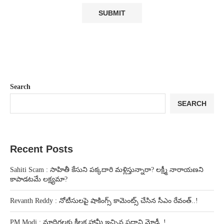
Search
SEARCH
Recent Posts
Sahiti Scam : సాహితీ కేసుని పక్కదారి మళ్లిస్తున్నారా? లక్ష్మీ నారాయణని
కాపాడటమే లక్ష్యమా?
Revanth Reddy : నోటీసులపై షాకింగ్స్ కామెంట్స్ చేసిన సీఎం రేవంత్..!
PM Modi : మాదిగలకు కీలక హామీ ఇచ్చిన ప్రధాని మోడీ..!