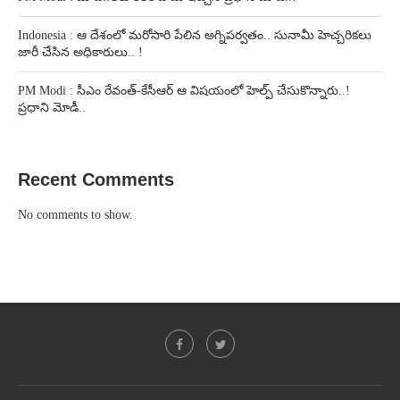
Indonesia : ఆ దేశంలో మరోసారి పేలిన అగ్నిపర్వతం.. సునామీ హెచ్చరికలు
జారీ చేసిన అధికారులు.. !
PM Modi : సీఎం రేవంత్-కేసీఆర్ ఆ విషయంలో హెల్ప్ చేసుకొన్నారు..!
ప్రధాని మోడీ..
Recent Comments
No comments to show.