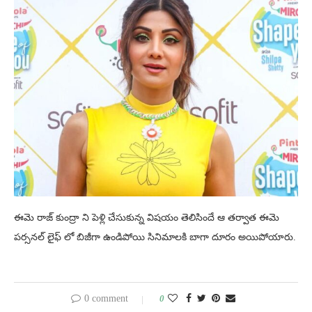
ఈమె రాజ్ కుంద్రా ని పెళ్లి చేసుకున్న విషయం తెలిసిందే ఆ తర్వాత ఈమె
పర్సనల్ లైఫ్ లో బిజీగా ఉండిపోయి సినిమాలకి బాగా దూరం అయిపోయారు.
0 comment
0