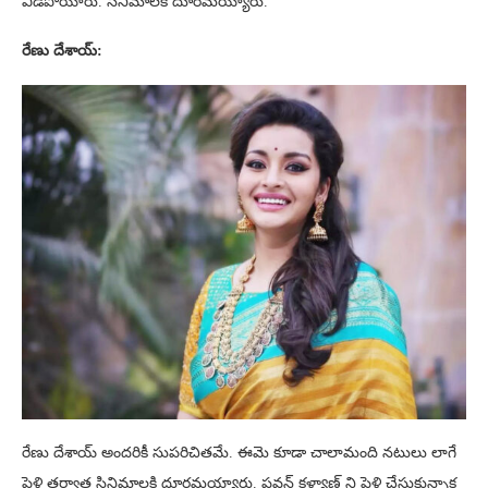
విడిపోయారు. సినిమాలకి దూరమయ్యారు.
రేణు దేశాయ్:
రేణు దేశాయ్ అందరికీ సుపరిచితమే. ఈమె కూడా చాలామంది నటులు లాగే
పెళ్లి తర్వాత సినిమాలకి దూరమయ్యారు. పవన్ కళ్యాణ్ ని పెళ్లి చేసుకున్నాక