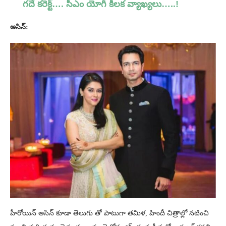
గదే కరెక్ట్…. సీఎం యోగీ కీలక వ్యాఖ్యలు…..!
అసిన్:
హీరోయిన్ అసిన్ కూడా తెలుగు తో పాటుగా తమిళ, హిందీ చిత్రాల్లో నటించి