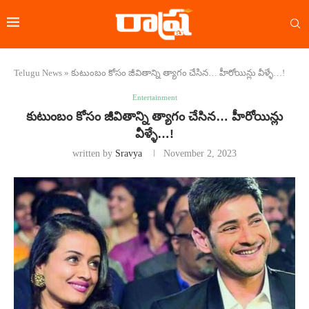
Telugu News
»
కుటుంబం కోసం జీవితాన్ని త్యాగం చేసిన… హీరోయిన్లు వీళ్ళే…!
Entertainment
కుటుంబం కోసం జీవితాన్ని త్యాగం చేసిన… హీరోయిన్లు
వీళ్ళే…!
written by
Sravya
November 2, 2023