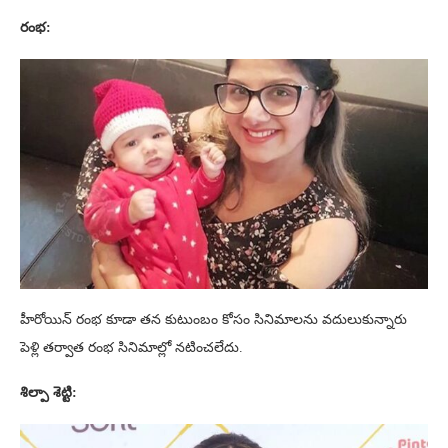
రంభ:
హీరోయిన్ రంభ కూడా తన కుటుంబం కోసం సినిమాలను వదులుకున్నారు
పెళ్లి తర్వాత రంభ సినిమాల్లో నటించలేదు.
శిల్పా శెట్టి: