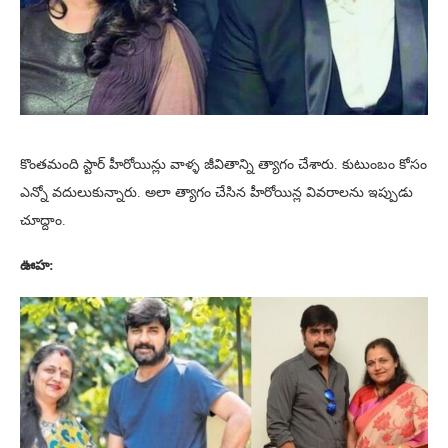
కొంతమంది స్టార్ హీరోయిన్లు వాళ్ళ జీవితాన్ని త్యాగం చేశారు. కుటుంబం కోసం
ఎన్నో వదులుకున్నారు. అలా త్యాగం చేసిన హీరోయిన్ల వివరాలను ఇప్పుడు
చూద్దాం.
ఊహ: