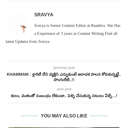
SRAVYA
Sravya is Senior Content Editor at Raashtra. She Has
a Experience of 3 years in Content Writing Find all
latest Updates from Sravya
previous post
KHAMMAM : క్లారిటీ లేని వ్యక్తిని ఎన్నుకుంటే అరాచక పాలన కోరుకున్నట్టే..
పొంగులేటి..!!
next post
కులం, మతంతో సంబంధం లేకుండా.. పెళ్ళి చేసుకున్న నటులు వీళ్ళే…!
YOU MAY ALSO LIKE