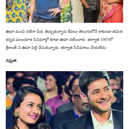
ఊహ మంచి నటిగా పేరు తెచ్చుకున్నారు కేవలం తెలుగులోనే కాకుండా తమిళ
కన్నడ మలయాళ సినిమాల్లో కూడా ఊహ నటించారు. తర్వాత 1997లో
శ్రీకాంత్ ని ఊహ పెళ్లి చేసుకున్నారు. తర్వాత సినిమాలు చేయలేదు.
నమ్రత: