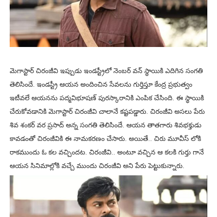
మెగాస్టార్ చిరంజీవి ఇప్పుడు ఇండస్ట్రీలో నెంబర్ వన్ స్థాయికి ఎదిగిన సంగతి
తెలిసిందే. ఇండస్ట్రీ ఆయన అందించిన సేవలను గుర్తిస్తూ కేంద్ర ప్రభుత్వం
ఇటీవలే ఆయనను పద్మవిభూషణ్ పురస్కారానికి ఎంపిక చేసింది. ఈ స్థాయికి
చేరుకోవడానికి మెగాస్టార్ చిరంజీవి చాలానే కష్టపడ్డారు. చిరంజీవి అసలు పేరు
శివ శంకర్ వర ప్రసాద్ అన్న సంగతి తెలిసిందే. ఆయన తాతగారు శివభక్తుడు
కావడంతో చిరంజీవికి ఈ నామకరణం చేసారు. అయితే.. చిరు మూవీస్ లోకి
రాకముందు ఓ కల వచ్చిందట. చిరంజీవి.. అంటూ వచ్చిన ఆ కలకి గుర్తు గానే
ఆయన సినిమాల్లోకి వచ్చే ముందు చిరంజీవి అని పేరు పెట్టుకున్నారు.