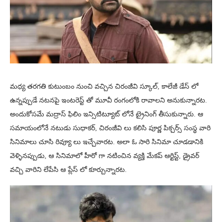
మధ్య తరగతి కుటుంబం నుంచి వచ్చిన చిరంజీవి స్కూల్, కాలేజీ డేస్ లో
ఉన్నప్పుడే నటనపై ఇంటరెస్ట్ తో మూవీ రంగంలోకి రావాలని అనుకున్నారట.
అందుకోసమే మద్రాస్ ఫిలిం ఇన్సిటిట్యూట్ లోనే ట్రైనింగ్ తీసుకున్నారు. ఆ
సమాయంలోనే నటుడు సుధాకర్, చిరంజీవి లు కలిసి పూర్ణ పిక్చర్స్ సంస్థ వారి
సినిమాలు చూసి రివ్యూ లు ఇచ్చేవారట. అలా ఓ సారి సినిమా చూడడానికి
వెళ్ళినప్పుడు, ఆ సినిమాలో హీరో గా నటించిన వ్యక్తి మేకప్ ఆర్టిస్ట్, డ్రైవర్
వచ్చి వారిని లేపేసి ఆ ప్లేస్ లో కూర్చున్నారట.