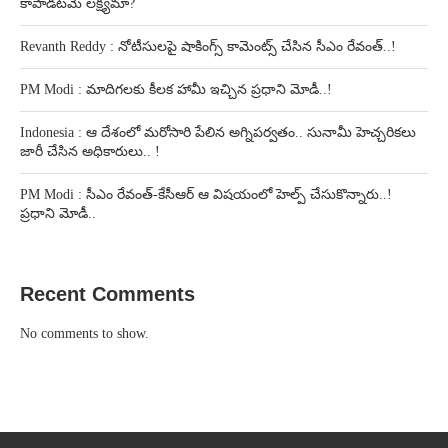
కాపాడటమే లక్ష్యమా?
Revanth Reddy : నోటీసులపై షాకింగ్స్ కామెంట్స్ చేసిన సీఎం రేవంత్..!
PM Modi : మాదిగలకు కీలక హామీ ఇచ్చిన ప్రధాని మోడీ..!
Indonesia : ఆ దేశంలో మరోసారి పేలిన అగ్నిపర్వతం.. సునామీ హెచ్చరికలు
జారీ చేసిన అధికారులు.. !
PM Modi : సీఎం రేవంత్-కేసీఆర్ ఆ విషయంలో హెల్ప్ చేసుకొన్నారు..!
ప్రధాని మోడీ..
Recent Comments
No comments to show.