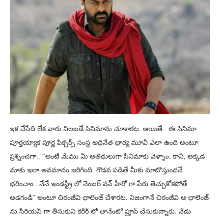
ఇక చేసేది లేక వారు నిలబడే సినిమాను చూశారట. అయితే.. ఈ సినిమా
పూర్తయ్యాక పూర్ణ పిక్చర్స్ సంస్థ అధినేత భార్య మూవీ ఎలా ఉంది అంటూ
ప్రశ్నించగా.. “ఆంటీ మేము మీ అతిధులుగా సినిమాకు వెళ్ళాం. కానీ, అక్కడ
మాకు ఇలా అవమానం జరిగింది. గొడవ పడితే మీకు మాటొస్తుందనే
భరించాం.. నేనే ఇండస్ట్రీ లో నెంబర్ వన్ హీరో గా పేరు తెచ్చుకోకపోతే
అడగండి” అంటూ చిరంజీవి ఛాలెంజ్ చేశారట. నిజంగానే చిరంజీవి ఆ ఛాలెంజ్
ను సీరియస్ గా తీసుకుని కెరీర్ లో తానేంటో ప్రూవ్ చేసుకున్నారు. నేడు