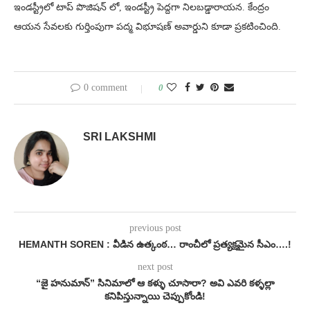
ఇండస్ట్రీలో టాప్ పొజిషన్ లో, ఇండస్ట్రీ పెద్దగా నిలబడ్డారాయన. కేంద్రం
ఆయన సేవలకు గుర్తింపుగా పద్మ విభూషణ్ అవార్డుని కూడా ప్రకటించింది.
0 comment
0
SRI LAKSHMI
previous post
HEMANTH SOREN : వీడిన ఉత్కంఠ… రాంచీలో ప్రత్యక్షమైన సీఎం….!
next post
“జై హనుమాన్” సినిమాలో ఆ కళ్ళు చూసారా? అవి ఎవరి కళ్ళల్లా
కనిపిస్తున్నాయి చెప్పుకోండి!