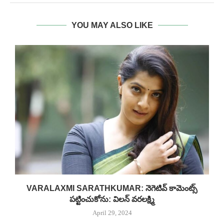
YOU MAY ALSO LIKE
VARALAXMI SARATHKUMAR: నెగెటివ్ కామెంట్స్‌
పట్టించుకోను: విలన్ వరలక్ష్మి
April 29, 2024