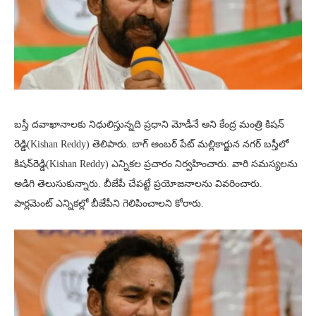
బస్తీ దవాఖానాలకు నిధులిస్తున్నది ప్రధాని మోడీనే అని కేంద్ర మంత్రి కిషన్
రెడ్డి(Kishan Reddy) తెలిపారు. బాగ్ అంబర్ పేట్ మల్లికార్జున నగర్ బస్తీలో
కిషన్‌రెడ్డి(Kishan Reddy) ఎన్నికల ప్రచారం నిర్వహించారు. వారి సమస్యలను
అడిగి తెలుసుకున్నారు. బీజేపీ చేపట్టే ప్రయోజనాలను వివరించారు.
పార్లమెంట్ ఎన్నికల్లో బీజేపీని గెలిపించాలని కోరారు.