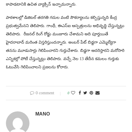
కాపాడటానికి ఉచిత వ్యాక్సిన్ ఇచ్చామన్నారు.
పాఠశాలల్లో డిజిటల్ తరగతి గదుల వంటి సౌకర్యాలను కల్పిస్తున్నది కేంద్ర
ప్రభుత్వమేనని తెలిపారు. గాంధీ, ఈఎస్ఐ ఆస్పత్రులను అభివృద్ధి చేస్తున్నట్లు
తెలిపారు. రీజనల్ రింగ్ రోడ్డు మంజూరు చేశామని అది పూర్తయితే
హైదరాబాద్ మరింత విస్తరిస్తుందన్నారు. అంబర్ పేట్ బిడ్డగా ఎమ్మెల్యేగా
తనను మూడుసార్లు గెలిపించారని గుర్తుచేశారు. బిడ్డగా ఆదరిస్తారని మరోసారి
ఎన్నికల్లో పోటీ చేస్తున్నట్లు తెలిపారు. వచ్చే నెల 13 తేదీన కమలం గుర్తుకు
ఓటువేసి గెలిపించాలని ప్రజలను కోరారు.
0 comment
0
MANO