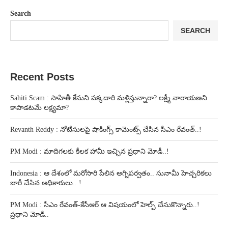
Search
SEARCH
Recent Posts
Sahiti Scam : సాహితీ కేసుని పక్కదారి మళ్లిస్తున్నారా? లక్ష్మీ నారాయణని
కాపాడటమే లక్ష్యమా?
Revanth Reddy : నోటీసులపై షాకింగ్స్ కామెంట్స్ చేసిన సీఎం రేవంత్..!
PM Modi : మాదిగలకు కీలక హామీ ఇచ్చిన ప్రధాని మోడీ..!
Indonesia : ఆ దేశంలో మరోసారి పేలిన అగ్నిపర్వతం.. సునామీ హెచ్చరికలు
జారీ చేసిన అధికారులు.. !
PM Modi : సీఎం రేవంత్-కేసీఆర్ ఆ విషయంలో హెల్ప్ చేసుకొన్నారు..!
ప్రధాని మోడీ..