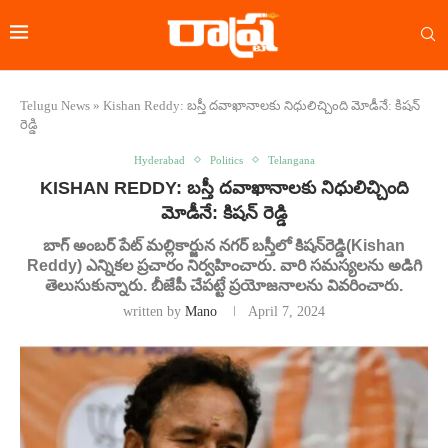
Telugu News
»
Kishan Reddy: బస్తీ దవాఖానాలకు నిధులిచ్చింది మోడీనే: కిషన్
రెడ్డి
Hyderabad
Politics
Telangana
KISHAN REDDY: బస్తీ దవాఖానాలకు నిధులిచ్చింది
మోడీనే: కిషన్ రెడ్డి
బాగ్ అంబర్ పేట్ మల్లికార్జున నగర్ బస్తీలో కిషన్‌రెడ్డి(Kishan
Reddy) ఎన్నికల ప్రచారం నిర్వహించారు. వారి సమస్యలను అడిగి
తెలుసుకున్నారు. బీజేపీ చేపట్టే ప్రయోజనాలను వివరించారు.
written by
Mano
April 7, 2024