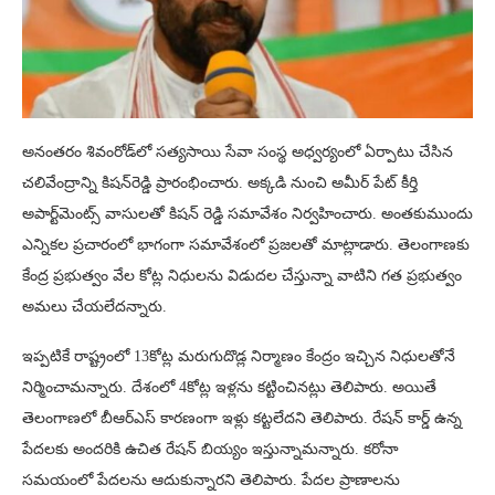
అనంతరం శివంరోడ్‌లో సత్యసాయి సేవా సంస్థ అధ్వర్యంలో ఏర్పాటు చేసిన
చలివేంద్రాన్ని కిషన్‌రెడ్డి ప్రారంభించారు. అక్కడి నుంచి అమీర్ పేట్ కీర్తి
అపార్ట్‌మెంట్స్ వాసులతో కిషన్ రెడ్డి సమావేశం నిర్వహించారు. అంతకుముందు
ఎన్నికల ప్రచారంలో భాగంగా సమావేశంలో ప్రజలతో మాట్లాడారు. తెలంగాణకు
కేంద్ర ప్రభుత్వం వేల కోట్ల నిధులను విడుదల చేస్తున్నా వాటిని గత ప్రభుత్వం
అమలు చేయలేదన్నారు.
ఇప్పటికే రాష్ట్రంలో 13కోట్ల మరుగుదొడ్ల నిర్మాణం కేంద్రం ఇచ్చిన నిధులతోనే
నిర్మించామన్నారు. దేశంలో 4కోట్ల ఇళ్లను కట్టించినట్లు తెలిపారు. అయితే
తెలంగాణలో బీఆర్ఎస్ కారణంగా ఇళ్లు కట్టలేదని తెలిపారు. రేషన్ కార్డ్ ఉన్న
పేదలకు అందరికి ఉచిత రేషన్ బియ్యం ఇస్తున్నామన్నారు. కరోనా
సమయంలో పేదలను ఆదుకున్నారని తెలిపారు. పేదల ప్రాణాలను