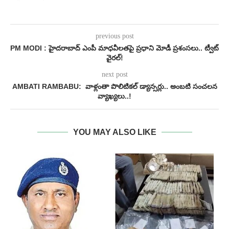
previous post
PM MODI : హైదరాబాద్ ఎంపీ మాధవీలతపై ప్రధాని మోడీ ప్రశంసలు.. ట్వీట్
వైరల్!
next post
AMBATI RAMBABU: వాళ్లంతా పొలిటికల్ డ్యాన్సర్లు.. అంబటి సంచలన
వ్యాఖ్యలు..!
YOU MAY ALSO LIKE