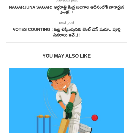
previous post
NAGARJUNA SAGAR: అర్ధరాత్రి కేంద్ర బలగాల ఆధీనంలోకి నాగార్జున
సాగర్..!
next post
VOTES COUNTING : ఓట్ల లెక్కింపునకు కౌంట్ డౌన్ షురూ.. పూర్తి
వివరాలు ఇవే..!!
YOU MAY ALSO LIKE