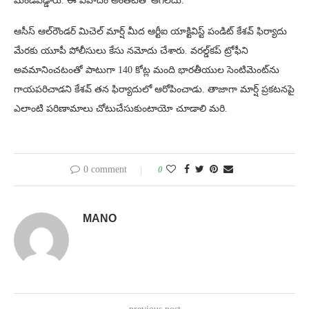
మండిపడ్డారు. ఈ వివాదం అంతటితో ఆగలేదు.
ఆసీస్‌ ఆల్‌రౌండర్ మిచెల్ మార్ష్ మీద ఆర్టీఐ యాక్టివిస్ట్ పండిట్ కేశవ్ ఫిర్యాదు
మేరకు యూపీ పోలీసులు కేసు నమోదు చేశారు. వరల్డ్‌కప్‌ ట్రోఫీని
అవమానించటంతో పాటుగా 140 కోట్ల మంది భారతీయుల సెంటిమెంట్‌ను
గాయపరిచాడని కేశవ్ తన ఫిర్యాదులో ఆరోపించాడు. తాజాగా మార్ష్ ప్రకటనపై
ఎలాంటి పరిణామాలు చోటుచేసుకుంటాయో చూడాలి మరి.
0 comment
0
MANO