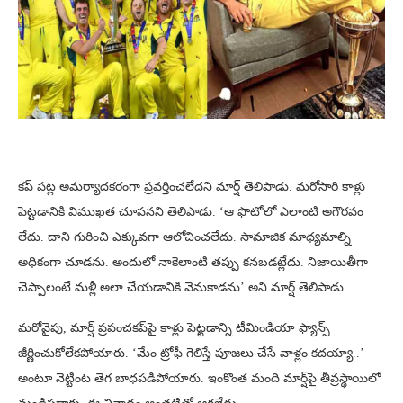
కప్ పట్ల అమర్యాదకరంగా ప్రవర్తించలేదని మార్ష్ తెలిపాడు. మరోసారి కాళ్లు
పెట్టడానికి విముఖత చూపనని తెలిపాడు. ‘ఆ ఫొటోలో ఎలాంటి అగౌరవం
లేదు. దాని గురించి ఎక్కువగా ఆలోచించలేదు. సామాజిక మాధ్యమాల్ని
అధికంగా చూడను. అందులో నాకెలాంటి తప్పు కనబడట్లేదు. నిజాయితీగా
చెప్పాలంటే మళ్లీ అలా చేయడానికి వెనుకాడను’ అని మార్ష్ తెలిపాడు.
మరోవైపు, మార్ష్ ప్రపంచకప్‌పై కాళ్లు పెట్టడాన్ని టీమిండియా ఫ్యాన్స్
జీర్ణించుకోలేకపోయారు. ‘మేం ట్రోఫీ గెలిస్తే పూజలు చేసే వాళ్లం కదయ్యా..’
అంటూ నెట్టింట తెగ బాధపడిపోయారు. ఇంకొంత మంది మార్ష్‌పై తీవ్రస్థాయిలో