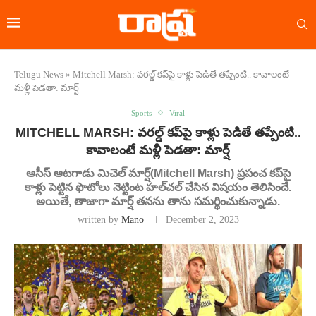
Telugu News
»
Mitchell Marsh: వరల్డ్ కప్‌పై కాళ్లు పెడితే తప్పేంటి.. కావాలంటే
మళ్లీ పెడతా: మార్ష్
Sports
Viral
MITCHELL MARSH: వరల్డ్ కప్‌పై కాళ్లు పెడితే తప్పేంటి..
కావాలంటే మళ్లీ పెడతా: మార్ష్
ఆసీస్‌ ఆటగాడు మిచెల్ మార్ష్(Mitchell Marsh) ప్రపంచ కప్‌పై
కాళ్లు పెట్టిన ఫొటోలు నెట్టింట హల్‌చల్‌ చేసిన విషయం తెలిసిందే.
అయితే, తాజాగా మార్ష్ తనను తాను సమర్థించుకున్నాడు.
written by
Mano
December 2, 2023