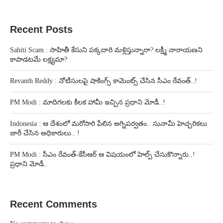
Recent Posts
Sahiti Scam : సాహితీ కేసుని పక్కదారి మళ్లిస్తున్నారా? లక్ష్మీ నారాయణని
కాపాడటమే లక్ష్యమా?
Revanth Reddy : నోటీసులపై షాకింగ్స్ కామెంట్స్ చేసిన సీఎం రేవంత్..!
PM Modi : మాదిగలకు కీలక హామీ ఇచ్చిన ప్రధాని మోడీ..!
Indonesia : ఆ దేశంలో మరోసారి పేలిన అగ్నిపర్వతం.. సునామీ హెచ్చరికలు
జారీ చేసిన అధికారులు.. !
PM Modi : సీఎం రేవంత్-కేసీఆర్ ఆ విషయంలో హెల్ప్ చేసుకొన్నారు..!
ప్రధాని మోడీ..
Recent Comments