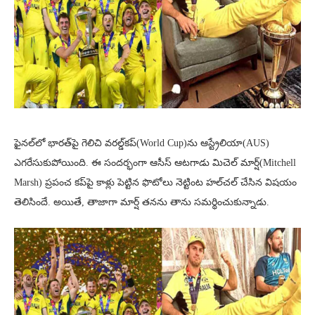
ఫైనల్‌లో భారత్‌పై గెలిచి వరల్డ్‌కప్‌(World Cup)ను ఆస్ట్రేలియా(AUS)
ఎగరేసుకుపోయింది. ఈ సందర్భంగా ఆసీస్‌ ఆటగాడు మిచెల్ మార్ష్(Mitchell
Marsh) ప్రపంచ కప్‌పై కాళ్లు పెట్టిన ఫొటోలు నెట్టింట హల్‌చల్‌ చేసిన విషయం
తెలిసిందే. అయితే, తాజాగా మార్ష్ తనను తాను సమర్థించుకున్నాడు.