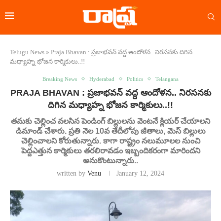
Telugu News
»
Praja Bhavan : ప్రజాభవన్‌ వద్ద ఆందోళన.. నిరసనకు దిగిన
మధ్యాహ్న భోజన కార్మికులు..!!
Breaking News
Hyderabad
Politics
Telangana
PRAJA BHAVAN : ప్రజాభవన్‌ వద్ద ఆందోళన.. నిరసనకు
దిగిన మధ్యాహ్న భోజన కార్మికులు..!!
తమకు చెల్లించ వలసిన పెండింగ్‌ బిల్లులను వెంటనే క్లియర్ చేయాలని
డిమాండ్‌ చేశారు. ప్రతి నెల 10వ తేదీలోపు జీతాలు, మెస్‌ బిల్లులు
చెల్లించాలని కోరుతున్నారు. కాగా రాష్ట్రం నలుమూలల నుంచి
పెద్దఎత్తున కార్మికులు తరలిరావడం ఇబ్బందికరంగా మారిందని
అనుకొంటున్నారు..
written by
Venu
January 12, 2024