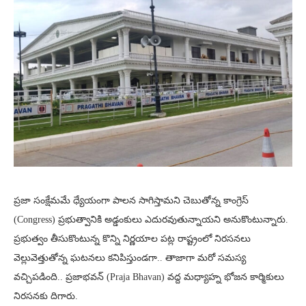
ప్రజా సంక్షేమమే ధ్యేయంగా పాలన సాగిస్తామని చెబుతోన్న కాంగ్రెస్
(Congress) ప్రభుత్వానికి అడ్డంకులు ఎదురవుతున్నాయని అనుకొంటున్నారు.
ప్రభుత్వం తీసుకొంటున్న కొన్ని నిర్ణయాల పట్ల రాష్ట్రంలో నిరసనలు
వెల్లువెత్తుతోన్న ఘటనలు కనిపిస్తుండగా.. తాజాగా మరో సమస్య
వచ్చిపడింది.. ప్రజాభవన్‌ (Praja Bhavan) వద్ద మధ్యాహ్న భోజన కార్మికులు
నిరసనకు దిగారు.