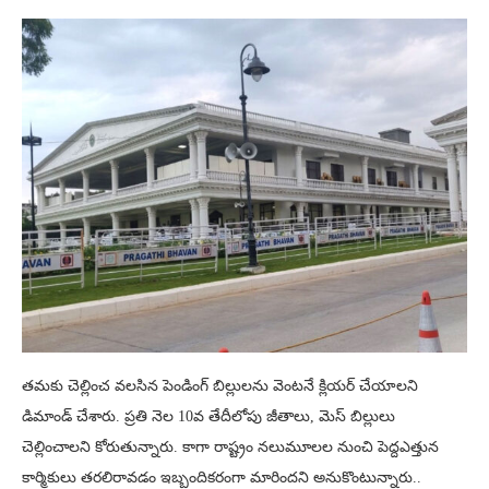
తమకు చెల్లించ వలసిన పెండింగ్‌ బిల్లులను వెంటనే క్లియర్ చేయాలని
డిమాండ్‌ చేశారు. ప్రతి నెల 10వ తేదీలోపు జీతాలు, మెస్‌ బిల్లులు
చెల్లించాలని కోరుతున్నారు. కాగా రాష్ట్రం నలుమూలల నుంచి పెద్దఎత్తున
కార్మికులు తరలిరావడం ఇబ్బందికరంగా మారిందని అనుకొంటున్నారు..