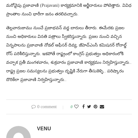
మరోవైపు ప్రజావాణి (Prajavani) కార్యక్రమానికి అర్జీదారులు పోటెత్తారు. వివిధ
ప్రాంతాల నుంచి భారీగా జనం తరలివచ్చారు.
తెల్లవారుజాము నుంచే ప్రజాభవన్‌ వద్ద బారులు తీరారు. ఈమేరకు ప్రజల
నుంచి అధికారులు వినతి పత్రాలు స్వీకరిస్తున్నారు. ప్రజల నుంచి వచ్చిన
విన్నపాలను ప్రజావాణి నోడల్ ఆఫీసర్ దివ్య, జీహెచ్‌ఎంసీ కమిషనర్ రోనాల్డ్
రోస్ పరిశీలిస్తున్నారు. ఇకపోతే రాష్ట్రంలో కాంగ్రెస్ ప్రభుత్వం అధికారంలోకి
వచ్చాక ప్రతీ మంగళవారం, శుక్రవారం ప్రజావాణి కార్యక్రమం నిర్వహిస్తున్నారు..
రాష్ట్ర ప్రజల సమస్యలను ప్రభుత్వం దృష్టికి నేరుగా తీసుకెళ్ళి.. పరిష్కారం
దొరికేలా ప్రజావాణి నిర్వహిస్తున్నారు..
0 comment
0
VENU