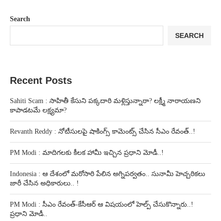
Search
SEARCH
Recent Posts
Sahiti Scam : సాహితీ కేసుని పక్కదారి మళ్లిస్తున్నారా? లక్ష్మీ నారాయణని
కాపాడటమే లక్ష్యమా?
Revanth Reddy : నోటీసులపై షాకింగ్స్ కామెంట్స్ చేసిన సీఎం రేవంత్..!
PM Modi : మాదిగలకు కీలక హామీ ఇచ్చిన ప్రధాని మోడీ..!
Indonesia : ఆ దేశంలో మరోసారి పేలిన అగ్నిపర్వతం.. సునామీ హెచ్చరికలు
జారీ చేసిన అధికారులు.. !
PM Modi : సీఎం రేవంత్-కేసీఆర్ ఆ విషయంలో హెల్ప్ చేసుకొన్నారు..!
ప్రధాని మోడీ..