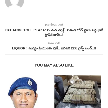
previous post
PATHANGI TOLL PLAZA: పండుగ ఎఫెక్ట్.. పతంగి టోల్ ప్లాజా వద్ద భారీ
ట్రాఫిక్ జామ్..!
next post
LIQUOR : మద్యం ప్రియులకు షాక్.. జనవరి 22న వైన్స్ బంద్..!!
YOU MAY ALSO LIKE