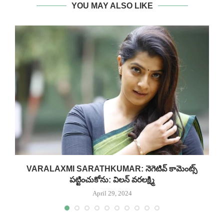
YOU MAY ALSO LIKE
VARALAXMI SARATHKUMAR: నెగెటివ్ కామెంట్స్‌
పట్టించుకోను: విలన్ వరలక్ష్మి
April 29, 2024