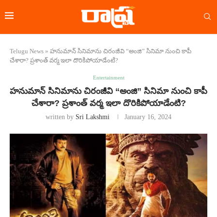
Telugu News
»
హనుమాన్ సినిమాను చిరంజీవి “అంజి” సినిమా నుంచి కాపీ
చేశారా? ప్రశాంత్ వర్మ ఇలా దొరికిపోయాడేంటి?
Entertainment
హనుమాన్ సినిమాను చిరంజీవి “అంజి” సినిమా నుంచి కాపీ
చేశారా? ప్రశాంత్ వర్మ ఇలా దొరికిపోయాడేంటి?
written by
Sri Lakshmi
January 16, 2024