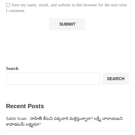
Save my name, email, and website in this browser for the next time
I comment.
Search
SEARCH
Recent Posts
Sahiti Scam : సాహితీ కేసుని పక్కదారి మళ్లిస్తున్నారా? లక్ష్మీ నారాయణని
కాపాడటమే లక్ష్యమా?