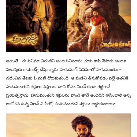
అయితే.. ఈ సినిమా చిరంజీవి అంజి సినిమాను చూసి కాపీ చేసారు అంటూ
పలువురు కామెంట్స్ చేస్తున్నారు. హనుమాన్ సినిమాలో హనుమంతుగా
నటించిన తేజకు ఓ మణి దొరుకుతుంది. ఆ మణిని తీసుకోవడం వల్లే అతనికి
హనుమంతుని శక్తులు వస్తాయి. దాని కోసం విలన్ కూడా గట్టిగానే
ప్రయత్నిస్తాడు. హనుమంతుని శక్తులను పొంది తానే అందరిని శాసించాలి అన్న
ఆలోచన ఉన్న విలన్ ని హీరో, హనుమంతుని శక్తులు అడ్డుకుంటాయి.