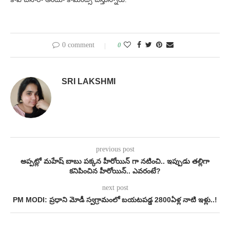
0 comment
0
SRI LAKSHMI
previous post
అప్పట్లో మహేష్ బాబు పక్కన హీరోయిన్ గా నటించి.. ఇప్పుడు తల్లిగా
కనిపించిన హీరోయిన్.. ఎవరంటే?
next post
PM MODI: ప్రధాని మోడీ స్వగ్రామంలో బయటపడ్డ 2800ఏళ్ల నాటి ఇళ్లు..!