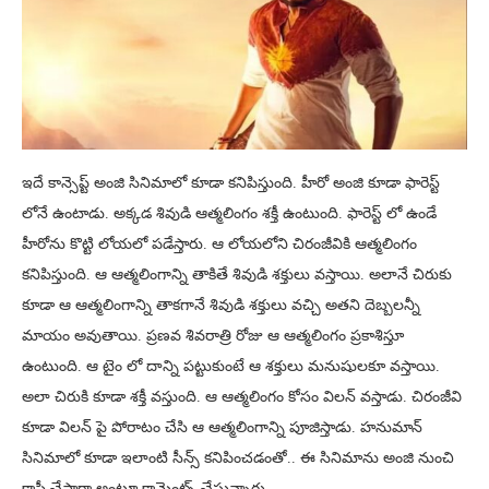
ఇదే కాన్సెప్ట్ అంజి సినిమాలో కూడా కనిపిస్తుంది. హీరో అంజి కూడా ఫారెస్ట్
లోనే ఉంటాడు. అక్కడ శివుడి ఆత్మలింగం శక్తీ ఉంటుంది. ఫారెస్ట్ లో ఉండే
హీరోను కొట్టి లోయలో పడేస్తారు. ఆ లోయలోని చిరంజీవికి ఆత్మలింగం
కనిపిస్తుంది. ఆ ఆత్మలింగాన్ని తాకితే శివుడి శక్తులు వస్తాయి. అలానే చిరుకు
కూడా ఆ ఆత్మలింగాన్ని తాకగానే శివుడి శక్తులు వచ్చి అతని దెబ్బలన్నీ
మాయం అవుతాయి. ప్రణవ శివరాత్రి రోజు ఆ ఆత్మలింగం ప్రకాశిస్తూ
ఉంటుంది. ఆ టైం లో దాన్ని పట్టుకుంటే ఆ శక్తులు మనుషులకూ వస్తాయి.
అలా చిరుకి కూడా శక్తీ వస్తుంది. ఆ ఆత్మలింగం కోసం విలన్ వస్తాడు. చిరంజీవి
కూడా విలన్ పై పోరాటం చేసి ఆ ఆత్మలింగాన్ని పూజిస్తాడు. హనుమాన్
సినిమాలో కూడా ఇలాంటి సీన్స్ కనిపించడంతో.. ఈ సినిమాను అంజి నుంచి
కాపీ చేసారా అంటూ కామెంట్స్ చేస్తున్నారు.