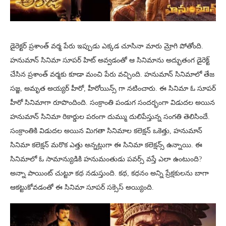
డైరెక్టర్ ప్రశాంత్ వర్మ పేరు ఇప్పుడు ఎక్కడ చూసినా మారు మ్రోగి పోతోంది.
హనుమాన్ సినిమా సూపర్ హిట్ అవ్వడంతో ఆ సినిమాను అద్భుతంగ డైరెక్ట్
చేసిన ప్రశాంత్ వర్మకు కూడా మంచి పేరు వచ్చింది. హనుమాన్ సినిమాలో తేజ
సజ్జ, అమృత అయ్యర్ హీరో, హీరోయిన్స్ గా నటించారు. ఈ సినిమా ఓ సూపర్
హీరో సినిమాగా రూపొందింది. సంక్రాంతి పండుగ సందర్భంగా విడుదల అయిన
హనుమాన్ సినిమా రికార్డుల పరంగా దుమ్ము దులిపేస్తున్న సంగతి తెలిసిందే.
సంక్రాంతికి విడుదల అయిన మిగతా సినిమాల కలెక్షన్ ఒకెత్తు, హనుమాన్
సినిమా కలెక్షన్ మరొక ఎత్తు అన్నట్లుగా ఈ సినిమా కలెక్షన్స్ ఉన్నాయి. ఈ
సినిమాలో ఓ సామాన్యుడికి హనుమంతుడు పవర్స్ వస్తే ఎలా ఉంటుంది?
అన్నా పాయింట్ చుట్టూ కథ నడుస్తుంది. కథ, కధనం అన్ని ప్రేక్షకులను బాగా
ఆకట్టుకోవడంతో ఈ సినిమా సూపర్ సక్సెస్ అయ్యింది.