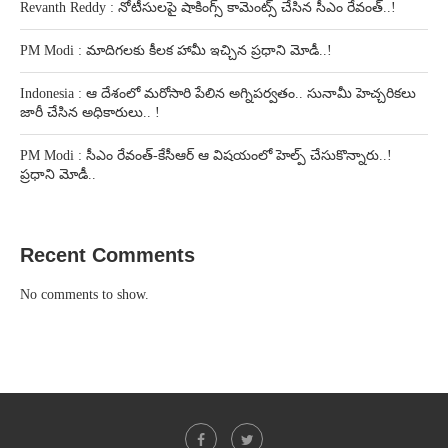
Revanth Reddy : నోటీసులపై షాకింగ్స్ కామెంట్స్ చేసిన సీఎం రేవంత్..!
PM Modi : మాదిగలకు కీలక హామీ ఇచ్చిన ప్రధాని మోడీ..!
Indonesia : ఆ దేశంలో మరోసారి పేలిన అగ్నిపర్వతం.. సునామీ హెచ్చరికలు
జారీ చేసిన అధికారులు.. !
PM Modi : సీఎం రేవంత్-కేసీఆర్ ఆ విషయంలో హెల్ప్ చేసుకొన్నారు..!
ప్రధాని మోడీ..
Recent Comments
No comments to show.