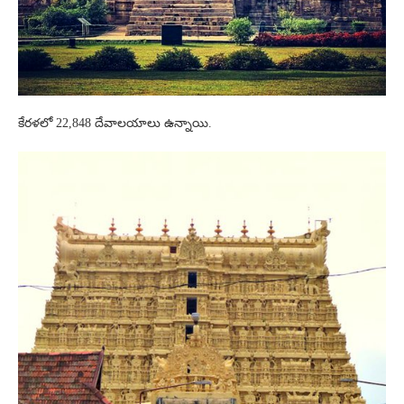
కేరళలో 22,848 దేవాలయాలు ఉన్నాయి.