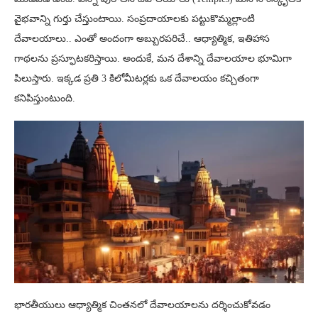
వైభవాన్ని గుర్తు చేస్తుంటాయి. సంప్రదాయాలకు పట్టుకొమ్మల్లాంటి
దేవాలయాలు.. ఎంతో అందంగా అబ్బురపరిచే.. ఆధ్యాత్మిక, ఇతిహాస
గాథలను ప్రస్ఫూటకరిస్తాయి. అందుకే, మన దేశాన్ని దేవాలయాల భూమిగా
పిలుస్తారు. ఇక్కడ ప్రతి 3 కిలోమీటర్లకు ఒక దేవాలయం కచ్చితంగా
కనిపిస్తుంటుంది.
భారతీయులు ఆధ్యాత్మిక చింతనలో దేవాలయాలను దర్శించుకోవడం