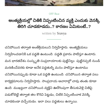
OFF Beat
అంత్యక్రియల్లో చితికి నిప్పంటించిన వ్యక్తి ఎందుకు వెనక్కి
తిరిగి చూడకూడదు..? కారణం ఏమిటంటే..?
written by
Sravya
చనిపోయిన తర్వాత అంతేక్రియలుని నిర్వహిస్తారు. అంత్యక్రియలు
నిర్వహించడానికి ఒక పద్ధతి ఉంటుంది. పద్ధతి ప్రకారం పాటిస్తూ ఉంటారు.
మన భారతదేశం సంస్కృతి సంప్రదాయాలకు పుట్టినిల్లు. పుట్టినప్పటి నుండి
మరణించేవరకు కూడా అనేక పద్ధతుల్ని మనం పాటిస్తూ ఉంటాము
చనిపోయినప్పుడు కూడా ఒక పద్ధతి ఉంటుంది. చనిపోయిన తర్వాత పలు
కార్యక్రమాలను నిర్వహిస్తారు. సాంప్రదాయ ఆచారాల్లో చావు తంతు కూడా
ఉంది. ముఖ్యంగా చనిపోయిన వ్యక్తిని ఊరేగింపుగా తీసుకువెళ్లి చితిపై
పడుకోబెట్టి తర్వాత తల కొరివి పెట్టడం, చిటికె నిప్పంటించాక వెనక్కి
చూడకుండా వచ్చేయడం. ఇలా పలు పద్ధతులు ఉన్నాయి.