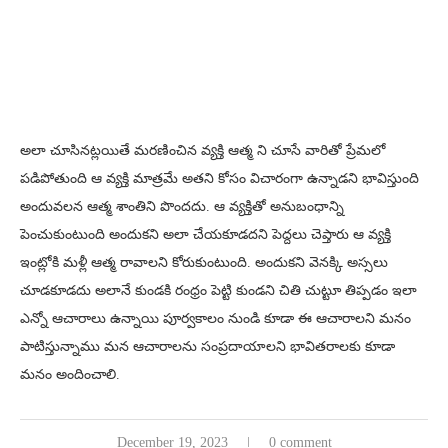
అలా చూసినట్లయితే మరణించిన వ్యక్తి ఆత్మ ని చూసే వారితో ప్రేమలో
పడిపోతుంది ఆ వ్యక్తి మాత్రమే అతని కోసం విచారంగా ఉన్నాడని భావిస్తుంది
అందువలన ఆత్మ శాంతిని పొందదు. ఆ వ్యక్తితో అనుబంధాన్ని
పెంచుకుంటుంది అందుకని అలా చేయకూడదని పెద్దలు చెప్తారు ఆ వ్యక్తి
ఇంట్లోకి మళ్లీ ఆత్మ రావాలని కోరుకుంటుంది. అందుకని వెనక్కి అస్సలు
చూడకూడదు అలానే కుండకి రంధ్రం పెట్టి కుండని చితి చుట్టూ తిప్పడం ఇలా
ఎన్నో ఆచారాలు ఉన్నాయి పూర్వకాలం నుండి కూడా ఈ ఆచారాలని మనం
పాటిస్తున్నాము మన ఆచారాలను సంప్రదాయాలని భావితరాలకు కూడా
మనం అందించాలి.
December 19, 2023
0 comment