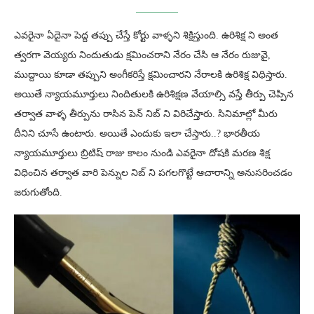
ఎవరైనా ఏదైనా పెద్ద తప్పు చేస్తే కోర్టు వాళ్ళని శిక్షిస్తుంది. ఉరిశిక్ష ని అంత
త్వరగా వెయ్యరు నిందుతుడు క్షమించరాని నేరం చేసి ఆ నేరం రుజువై,
ముద్దాయి కూడా తప్పుని అంగీకరిస్తే క్షమించారని నేరాలకి ఉరిశిక్ష విధిస్తారు.
అయితే న్యాయమూర్తులు నిందితులకి ఉరిశిక్షణ వేయాల్సి వస్తే తీర్పు చెప్పిన
తర్వాత వాళ్ళ తీర్పును రాసిన పెన్ నిబ్ ని విరిచేస్తారు. సినిమాల్లో మీరు
దీనిని చూసే ఉంటారు. అయితే ఎందుకు ఇలా చేస్తారు..? భారతీయ
న్యాయమూర్తులు బ్రిటిష్ రాజు కాలం నుండి ఎవరైనా దోషకి మరణ శిక్ష
విధించిన తర్వాత వారి పెన్నుల నిబ్ ని పగలగొట్టే ఆచారాన్ని అనుసరించడం
జరుగుతోంది.