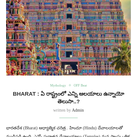
Mythology
OFF Beat
BHARAT : ఏ రాష్ట్రంలో ఎన్ని ఆలయాలు ఉన్నాయో
తెలుసా..?
written by
Admin
భారతదేశ (Bharat) ఆధ్యాత్మిక చరిత్ర.. హిందూ (Hindu) దేవాలయాలతో
ముడిపడి ఉంది. ఎన్నో పురాతన దేవాలయాలు (Temples) మన సాంస్కృతిక