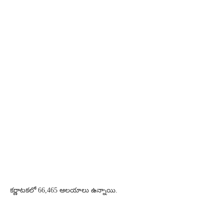
కర్ణాటకలో 66,465 ఆలయాలు ఉన్నాయి.