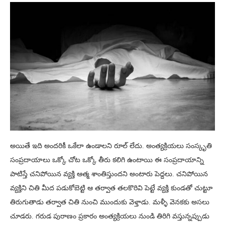
అయితే ఇది అందరికీ ఒకేలా ఉండాలని రూల్ లేదు. అంత్యక్రియలు సంస్కృతి
సంప్రదాయాలు ఒక్కో చోట ఒక్కో తీరు కలిగి ఉంటాయి ఈ సంప్రదాయాన్ని
పాటిస్తే చనిపోయిన వ్యక్తి ఆత్మ శాంతిస్తుందని అంటారు పెద్దలు. చనిపోయిన
వ్యక్తిని చితి మీద పడుకోబెట్టి ఆ తర్వాత తలకొరివి పెట్టే వ్యక్తి కుండతో చుట్టూ
తిరుగుతాడు తర్వాత చితి నుంచి ముందుకు వెళ్తాడు. మళ్ళీ వెనకకు అసలు
చూడరు. గరుడ పురాణం ప్రకారం అంత్యక్రియలు నుండి తిరిగి వస్తున్నప్పుడు