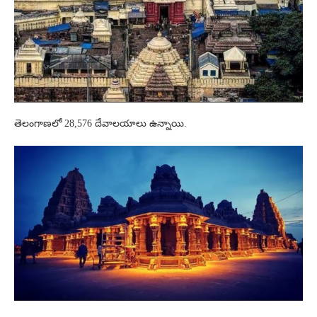
తెలంగాణలో 28,576 దేవాలయాలు ఉన్నాయి.