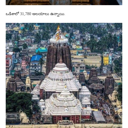
ఒడిశాలో 31,780 ఆలయాలు ఉన్నాయి.