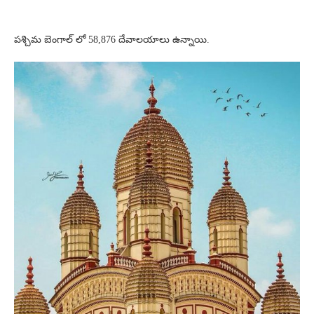
పశ్చిమ బెంగాల్ లో 58,876 దేవాలయాలు ఉన్నాయి.