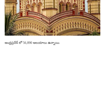
ఆంధ్రప్రదేశ్ లో 56,890 ఆలయాలు ఉన్నాయి.