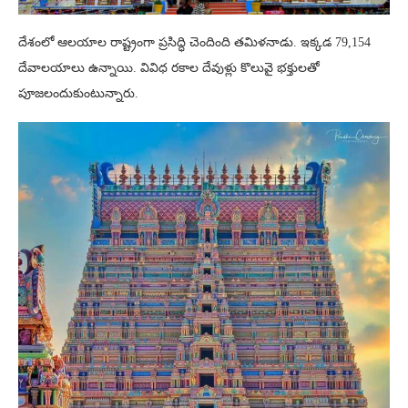
దేశంలో ఆలయాల రాష్ట్రంగా ప్రసిద్ధి చెందింది తమిళనాడు. ఇక్కడ 79,154
దేవాలయాలు ఉన్నాయి. వివిధ రకాల దేవుళ్లు కొలువై భక్తులతో
పూజలందుకుంటున్నారు.