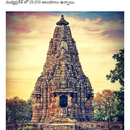
మధ్యప్రదేశ్ లో 28,050 ఆలయాలు ఉన్నాయి.