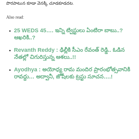
పొరపాటున కూడా వెనక్కి చూడకూడదట.
Also read:
25 WEDS 45…. ఇన్ని ట్విస్టులు ఏంటిరా బాబు..?
ఆఖరికి..?
Revanth Reddy : ఢిల్లీకి సీఎం రేవంత్ రెడ్డి.. ఓడిన
నేతల్లో చిగురిస్తున్న ఆశలు..!!
Ayodhya : అయోధ్య రామ మందిర ప్రారంభోత్సవానికి
రావద్దు… అద్వానీ, జోషీలకు ట్రస్టు సూచన….!