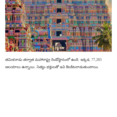
తమిళనాడు తర్వాత మహారాష్ట్ర రెండోస్థానంలో ఉంది. ఇక్కడ, 77,283
ఆలయాలు ఉన్నాయి. నిత్యం భక్తులతో ఇవి కిటకిటలాడుతుంటాయి.