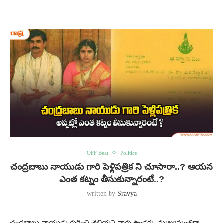
OFF Beat
Politics
చంద్రబాబు నాయుడు గారి పెళ్లిపత్రిక ని చూసారా..? ఆయన
ఎంత కట్నం తీసుకున్నారంటే..?
written by
Sravya
చంద్రబాబు నాయుడు గురించి తెలియని వారు ఉండరు. ముఖ్యమంత్రిగా