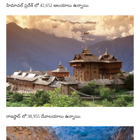
హిమాచల్ ప్రదేశ్ లో 42,652 ఆలయాలు ఉన్నాయి.
రాజస్థాన్ లో 38,955 దేవాలయాలు ఉన్నాయి.