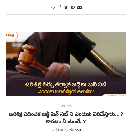
OFF Beat
ఉరిశిక్ష విధించక జడ్జి పెన్ నిబ్ ని ఎందుకు విరిచేస్తారు…?
కారణం ఏంటంటే..?
written by
Sravya