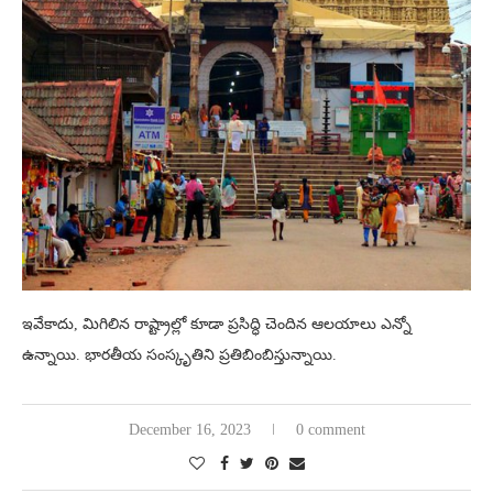
ఇవేకాదు, మిగిలిన రాష్ట్రాల్లో కూడా ప్రసిద్ధి చెందిన ఆలయాలు ఎన్నో
ఉన్నాయి. భారతీయ సంస్కృతిని ప్రతిబింబిస్తున్నాయి.
December 16, 2023
0 comment