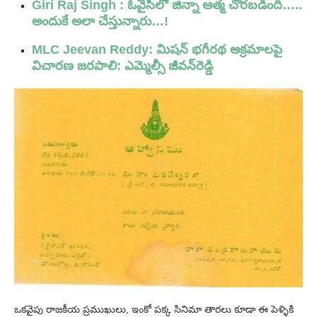
Giri Raj Singh : ఓవైసీలో జిన్నా ఆత్మ చొరబడింది…..
అందుకే అలా చేస్తున్నారు…!
MLC Jeevan Reddy: మిషన్ భగీరథ అక్రమాలపై
విచారణ జరపాలి: ఎమ్మెల్సీ జీవన్‌రెడ్డి
ఒకవైపు రాజకీయ ప్రముఖులు, ఇంకో పక్క సినిమా తారలు కూడా ఈ పెళ్ళికి