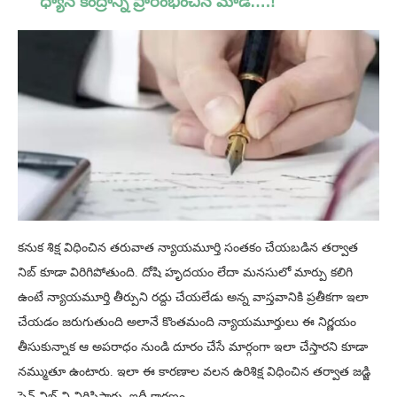
ధ్యాన కేంద్రాన్ని ప్రారంభించిన మోడీ….!
కనుక శిక్ష విధించిన తరువాత న్యాయమూర్తి సంతకం చేయబడిన తర్వాత
నిబ్ కూడా విరిగిపోతుంది. దోషి హృదయం లేదా మనసులో మార్పు కలిగి
ఉంటే న్యాయమూర్తి తీర్పుని రద్దు చేయలేడు అన్న వాస్తవానికి ప్రతీకగా ఇలా
చేయడం జరుగుతుంది అలానే కొంతమంది న్యాయమూర్తులు ఈ నిర్ణయం
తీసుకున్నాక ఆ అపరాధం నుండి దూరం చేసే మార్గంగా ఇలా చేస్తారని కూడా
నమ్ముతూ ఉంటారు. ఇలా ఈ కారణాల వలన ఉరిశిక్ష విధించిన తర్వాత జడ్జి
పెన్ నిబ్ ని విరిసిస్తారు. ఇదీ కారణం.