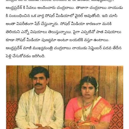
ఆంధ్రప్రదేశ్ కి సేవలు అందించారు చంద్రబాబు. తాజాగా చంద్రబాబు నాయుడు
కి సంబంధించిన ఒక వార్త సోషల్ మీడియాలో వైరల్ అవుతోంది. ఇది చూసి
అంతా విపరీతంగా షేర్ చేస్తున్నారు. సోషల్ మీడియా కారణంగా మనకి
తెలియని ఎన్నో విషయాలు తెలుస్తున్నాయి. పైగా ఎప్పటివో పాత విషయాలు
కూడా సోషల్ మీడియా పుణ్యమా అంటూ బయటికి వస్తూ ఉంటాయి.
ఆంధ్రప్రదేశ్ మాజీ ముఖ్యమంత్రి చంద్రబాబు నాయుడు సెప్టెంబర్ పదవ తేదీన
పెళ్లి చేసుకోవడం జరిగింది.