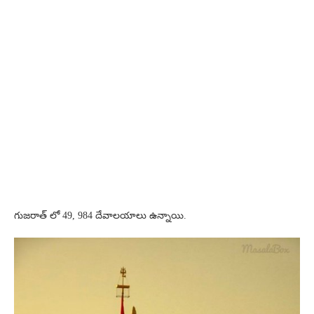
గుజరాత్ లో 49, 984 దేవాలయాలు ఉన్నాయి.