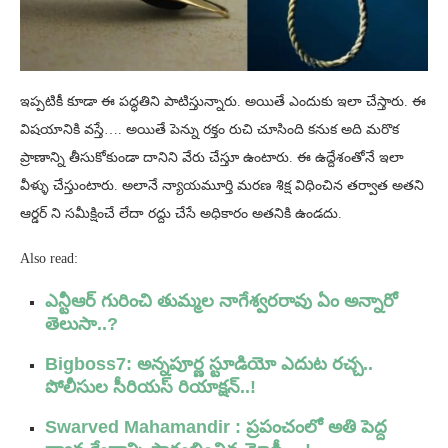
ఇప్పటికీ కూడా ఈ పద్ధతిని పాటిస్తున్నారు. అయితే ఎందుకు ఇలా చేస్తారు. ఈ
విషయానికి వస్తే…. అయితే పెన్ను రక్తం రుచి చూసింది కనుక అది మరొక
ప్రాణాన్ని తీసుకోకుండా దానిని వేరు చేస్తూ ఉంటారు. ఈ ఉద్దేశంతోనే ఇలా
వీళ్ళు చేస్తుంటారు. అలానే న్యాయమూర్తి మరణ శిక్ష విధించిన తర్వాత అతని
ఆర్డర్ ని సమీక్షించే లేదా రద్దు చేసే అధికారం అతనికి ఉండదు.
Also read:
ఎన్టీఆర్ గురించి తుమ్మల నాగేశ్వరరావు ఏం అన్నారో
తెలుసా..?
Bigboss7: అన్నపూర్ణ స్టూడియో ఎదుట రచ్చ..
పోలీసుల సీరియస్ రియాక్షన్..!
Swarved Mahamandir : ప్రపంచంలో అతి పెద్ద