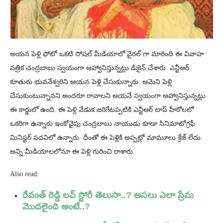
అయన పెళ్లి ఫోటో ఒకటి సోషల్ మీడియాలో వైరల్ గా మారింది ఈ వివాహ
పత్రిక చంద్రబాబు స్వయంగా ఆహ్వానిస్తున్నట్లు డిజైన్ చేశారు. ఎన్టీఆర్
కూతురు భువనేశ్వరిని ఆయన పెళ్లి చేసుకున్నారు. ఆమెని పెళ్లి
చేసుకుంటున్నానని అందరూ రావాలని ఆయనే స్వయంగా ఆహ్వానిస్తున్నట్లు
ఈ కార్డులో ఉంది. ఈ పెళ్లి వేడుక జరిగేటప్పటికి ఎన్టీఆర్ టాప్ హీరోలలో
ఒకరిగా ఉన్నారు ఇంకోవైపు చంద్రబాబు నాయుడు కూడా సినిమాటోగ్రఫీ
మినిస్టర్ పదవిలో ఉన్నారు. దీంతో ఈ పెళ్లికి అప్పట్లో మామూలు క్రేజ్ లేదు.
అన్ని మీడియాలలోనూ ఈ పెళ్లి గురించి రాశారు.
Also read:
రేవంత్ రెడ్డి లవ్ స్టోరీ తెలుసా..? అసలు ఎలా ప్రేమ
మొదలైంది అంటే..?