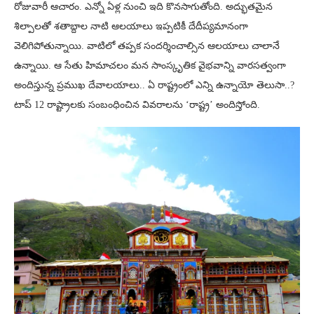
రోజువారీ ఆచారం. ఎన్నో ఏళ్ల నుంచి ఇది కొనసాగుతోంది. అద్భుతమైన
శిల్పాలతో శతాబ్దాల నాటి ఆలయాలు ఇప్పటికీ దేదీప్యమానంగా
వెలిగిపోతున్నాయి. వాటిలో తప్పక సందర్శించాల్సిన ఆలయాలు చాలానే
ఉన్నాయి. ఆ సేతు హిమాచలం మన సాంస్కృతిక వైభవాన్ని వారసత్వంగా
అందిస్తున్న ప్రముఖ దేవాలయాలు.. ఏ రాష్ట్రంలో ఎన్ని ఉన్నాయో తెలుసా..?
టాప్ 12 రాష్ట్రాలకు సంబంధించిన వివరాలను ‘రాష్ట్ర’ అందిస్తోంది.