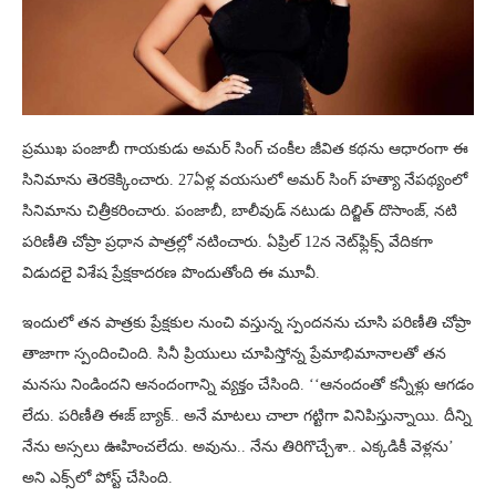
ప్రముఖ పంజాబీ గాయకుడు అమర్ సింగ్ చంకీల జీవిత కథను ఆధారంగా ఈ
సినిమాను తెరకెక్కించారు. 27ఏళ్ల వయసులో అమర్‌ సింగ్ హత్యా నేపథ్యంలో
సినిమాను చిత్రీకరించారు. పంజాబీ, బాలీవుడ్ నటుడు దిల్జిత్ దొసాంజ్, నటి
పరిణీతి చోప్రా ప్రధాన పాత్రల్లో నటించారు. ఏప్రిల్ 12న నెట్‌ఫ్లిక్స్‌ వేదికగా
విడుదలై విశేష ప్రేక్షకాదరణ పొందుతోంది ఈ మూవీ.
ఇందులో తన పాత్రకు ప్రేక్షకుల నుంచి వస్తున్న స్పందనను చూసి పరిణీతి చోప్రా
తాజాగా స్పందించింది. సినీ ప్రియులు చూపిస్తోన్న ప్రేమాభిమానాలతో తన
మనసు నిండిందని ఆనందంగాన్ని వ్యక్తం చేసింది. ‘‘ఆనందంతో కన్నీళ్లు ఆగడం
లేదు. పరిణీతి ఈజ్ బ్యాక్.. అనే మాటలు చాలా గట్టిగా వినిపిస్తున్నాయి. దీన్ని
నేను అస్సలు ఊహించలేదు. అవును.. నేను తిరిగొచ్చేశా.. ఎక్కడికీ వెళ్లను’
అని ఎక్స్‌లో పోస్ట్ చేసింది.