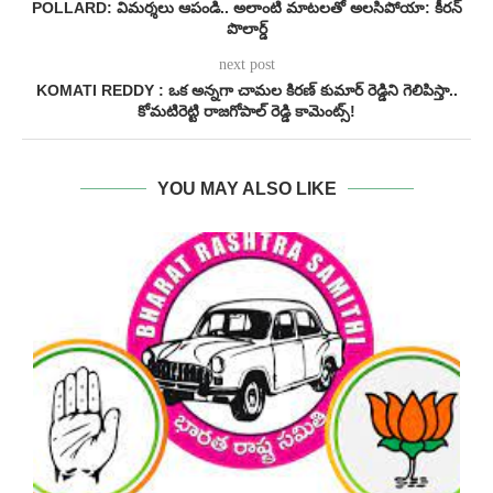
POLLARD: విమర్శలు ఆపండి.. అలాంటి మాటలతో అలసిపోయా: కీరన్
పొలార్డ్
next post
KOMATI REDDY : ఒక అన్నగా చామల కిరణ్ కుమార్ రెడ్డిని గెలిపిస్తా..
కోమటిరెట్టి రాజగోపాల్ రెడ్డి కామెంట్స్!
YOU MAY ALSO LIKE