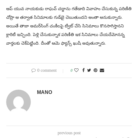
ఆప్ యువ నాయకుడు రాఘవ్ చద్దాను గతేడాది వివాహం చేసుకున్న పరిణీతి
చోప్రా ఆ తర్వాత సినిమాలకు గుడ్‌బై చెబుతుందని అంతా అనుకున్నారు.
అయితే తాజా అమర్‌సింగ్ చంకీలపై ట్వీట్‌ చేసి సినిమాలు కొనసాగిస్తానని
క్లారిటీ ఇచ్చింది. పెళ్లి చేసుకున్నాక పరిణీతి ఇక సినిమాలు చేయదేమోనన్న
వార్తలకు చెక్‌పెట్టింది. దీంతో ఆమె ఫ్యాన్స్ ఖుషీ అవుతున్నారు.
0 comment
0
MANO
previous post