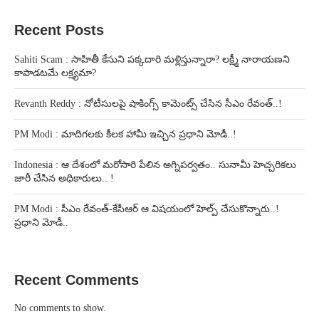
Recent Posts
Sahiti Scam : సాహితీ కేసుని పక్కదారి మళ్లిస్తున్నారా? లక్ష్మీ నారాయణని
కాపాడటమే లక్ష్యమా?
Revanth Reddy : నోటీసులపై షాకింగ్స్ కామెంట్స్ చేసిన సీఎం రేవంత్..!
PM Modi : మాదిగలకు కీలక హామీ ఇచ్చిన ప్రధాని మోడీ..!
Indonesia : ఆ దేశంలో మరోసారి పేలిన అగ్నిపర్వతం.. సునామీ హెచ్చరికలు
జారీ చేసిన అధికారులు.. !
PM Modi : సీఎం రేవంత్-కేసీఆర్ ఆ విషయంలో హెల్ప్ చేసుకొన్నారు..!
ప్రధాని మోడీ..
Recent Comments
No comments to show.