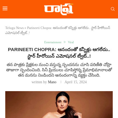
Telugu News
»
Parineeti Chopra: ఆనందంతో కన్నీళ్లు ఆగలేదు.. స్టార్ హీరోయిన్
ఎమోషనల్ ట్వీట్..!
Entertainment
Viral
PARINEETI CHOPRA: ఆనందంతో కన్నీళ్లు ఆగలేదు..
స్టార్ హీరోయిన్ ఎమోషనల్ ట్వీట్..!
తన పాత్రకు ప్రేక్షకుల నుంచి వస్తున్న స్పందనను చూసి పరిణీతి చోప్రా
తాజాగా స్పందించింది. సినీ ప్రియులు చూపిస్తోన్న ప్రేమాభిమానాలతో
తన మనసు నిండిందని ఆనందంగాన్ని వ్యక్తం చేసింది.
written by
Mano
April 15, 2024