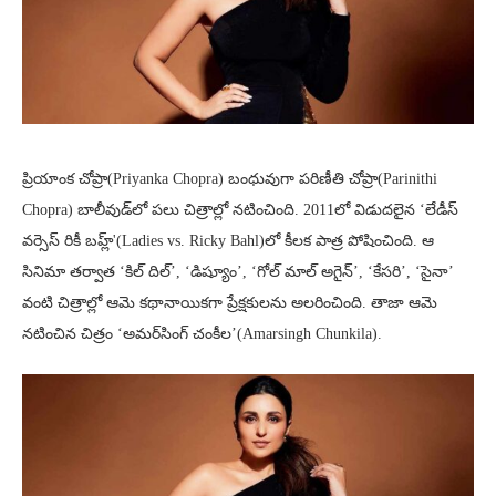
ప్రియాంక చోప్రా(Priyanka Chopra) బంధువుగా పరిణీతి చోప్రా(Parinithi
Chopra) బాలీవుడ్‌లో పలు చిత్రాల్లో నటించింది. 2011లో విడుదలైన ‘లేడీస్
వర్సెస్ రికీ బహ్ల్'(Ladies vs. Ricky Bahl)లో కీలక పాత్ర పోషించింది. ఆ
సినిమా తర్వాత ‘కిల్ దిల్’, ‘డిష్యూం’, ‘గోల్ మాల్ అగైన్’, ‘కేసరి’, ‘సైనా’
వంటి చిత్రాల్లో ఆమె కథానాయికగా ప్రేక్షకులను అలరించింది. తాజా ఆమె
నటించిన చిత్రం ‘అమర్‌సింగ్ చంకీల’(Amarsingh Chunkila).