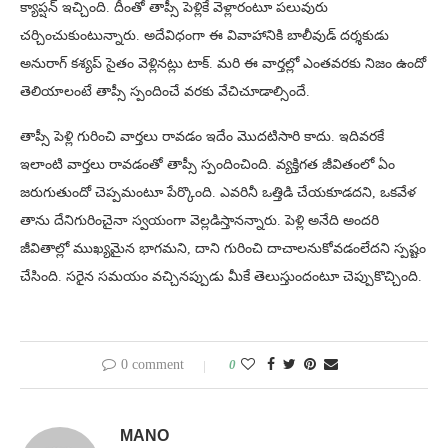
క్యాప్షన్ ఇచ్చింది. దీంతో తాప్సీ పెళ్లికే వెళ్లారంటూ పలువురు
చర్చించుకుంటున్నారు. అదేవిధంగా ఈ వివాహానికి బాలీవుడ్ దర్శకుడు
అనురాగ్ కశ్యప్ సైతం వెళ్లినట్లు టాక్. మరి ఈ వార్తల్లో ఎంతవరకు నిజం ఉందో
తెలియాలంటే తాప్సీ స్పందించే వరకు వేచిచూడాల్సిందే.
తాప్సీ పెళ్లి గురించి వార్తలు రావడం ఇదేం మొదటిసారి కాదు. ఇదివరకే
ఇలాంటి వార్తలు రావడంతో తాప్సీ స్పందించింది. వ్యక్తిగత జీవితంలో ఏం
జరుగుతుందో చెప్పమంటూ పేర్కొంది. ఎవరినీ ఒత్తిడి చేయకూడదని, ఒకవేళ
తాను దేనిగురించైనా స్వయంగా వెల్లడిస్తానన్నారు. పెళ్లి అనేది అందరి
జీవితాల్లో ముఖ్యమైన భాగమని, దాని గురించి దాచాలనుకోవడంలేదని స్పష్టం
చేసింది. సరైన సమయం వచ్చినప్పుడు మీకే తెలుస్తుందంటూ చెప్పుకొచ్చింది.
0 comment
0
MANO