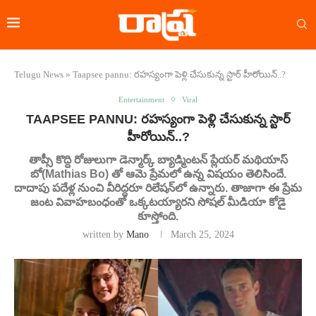
Telugu News
»
Taapsee pannu: రహస్యంగా పెళ్లి చేసుకున్న స్టార్ హీరోయిన్..?
Entertainment
Viral
TAAPSEE PANNU: రహస్యంగా పెళ్లి చేసుకున్న స్టార్
హీరోయిన్..?
తాప్సీ కొద్ది రోజులుగా డెన్మార్క్ బ్యాడ్మింటన్ ప్లేయర్ మథియాస్
బో(Mathias Bo) తో ఆమె ప్రేమలో ఉన్న విషయం తెలిసిందే.
దాదాపు పదేళ్ల నుంచి వీరిద్దరూ రిలేషన్‌లో ఉన్నారు. తాజాగా ఈ ప్రేమ
జంట వివాహబంధంతో ఒక్కటయ్యారని సోషల్ మీడియా కోడై
కూస్తోంది.
written by
Mano
March 25, 2024