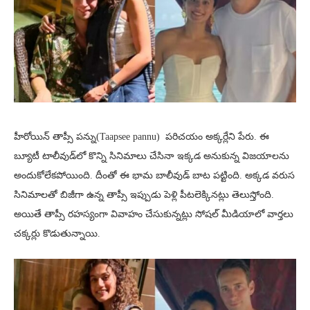
హీరోయిన్ తాప్సీ పన్ను(Taapsee pannu) పరిచయం అక్కర్లేని పేరు. ఈ
బ్యూటీ టాలీవుడ్‌లో కొన్ని సినిమాలు చేసినా ఇక్కడ అనుకున్న విజయాలను
అందుకోలేకపోయింది. దీంతో ఈ భామ బాలీవుడ్ బాట పట్టింది. అక్కడ వరుస
సినిమాలతో బిజీగా ఉన్న తాప్సీ ఇప్పుడు పెళ్లి పీటలెక్కినట్లు తెలుస్తోంది.
అయితే తాప్సీ రహస్యంగా వివాహం చేసుకున్నట్లు సోషల్ మీడియాలో వార్తలు
చక్కర్లు కొడుతున్నాయి.