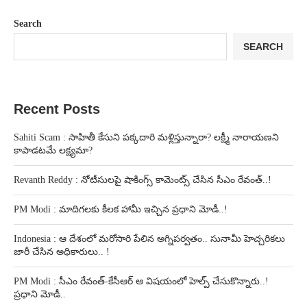
Search
SEARCH
Recent Posts
Sahiti Scam : సాహితీ కేసుని పక్కదారి మళ్లిస్తున్నారా? లక్ష్మీ నారాయణని
కాపాడటమే లక్ష్యమా?
Revanth Reddy : నోటీసులపై షాకింగ్స్ కామెంట్స్ చేసిన సీఎం రేవంత్..!
PM Modi : మాదిగలకు కీలక హామీ ఇచ్చిన ప్రధాని మోడీ..!
Indonesia : ఆ దేశంలో మరోసారి పేలిన అగ్నిపర్వతం.. సునామీ హెచ్చరికలు
జారీ చేసిన అధికారులు.. !
PM Modi : సీఎం రేవంత్-కేసీఆర్ ఆ విషయంలో హెల్ప్ చేసుకొన్నారు..!
ప్రధాని మోడీ..