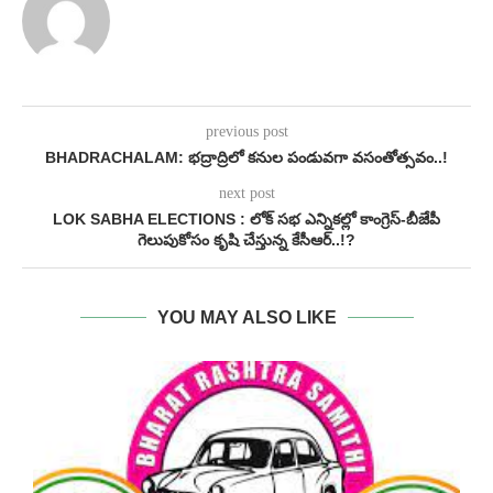
previous post
BHADRACHALAM: భద్రాద్రిలో కనుల పండువగా వసంతోత్సవం..!
next post
LOK SABHA ELECTIONS : లోక్ సభ ఎన్నికల్లో కాంగ్రెస్-బీజేపీ
గెలుపుకోసం కృషి చేస్తున్న కేసీఆర్..!?
YOU MAY ALSO LIKE