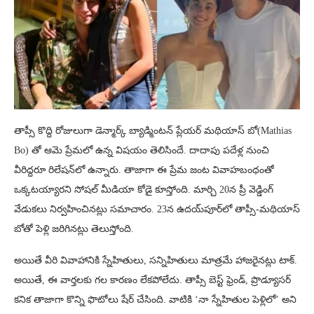
తాప్సీ కొద్ది రోజులుగా డెన్మార్క్ బ్యాడ్మింటన్ ప్లేయర్ మథియాస్ బో(Mathias
Bo) తో ఆమె ప్రేమలో ఉన్న విషయం తెలిసిందే. దాదాపు పదేళ్ల నుంచి
వీరిద్దరూ రిలేషన్‌లో ఉన్నారు. తాజాగా ఈ ప్రేమ జంట వివాహబంధంతో
ఒక్కటయ్యారని సోషల్ మీడియా కోడై కూస్తోంది. మార్చి 20న ప్రీ వెడ్డింగ్
వేడుకలు నిర్వహించినట్లు సమాచారం. 23న ఉదయ్‌పూర్‌లో తాప్సీ-మథియాస్
బోతో పెళ్లి జరిగినట్లు తెలుస్తోంది.
అయితే వీరి వివాహానికి స్నేహితులు, సన్నిహితులు మాత్రమే హాజరైనట్లు టాక్.
అయితే, ఈ వార్తలకు గల కారణం లేకపోలేదు. తాప్సీ బెస్ట్ ఫ్రెండ్, ప్రొడ్యూసర్
కనిక తాజాగా కొన్ని ఫొటోలు షేర్ చేసింది. వాటికి ‘నా స్నేహితుల పెళ్లిలో’ అని