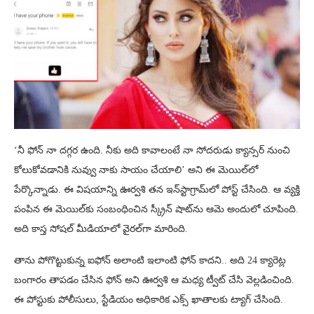
‘నీ ఫోన్ నా దగ్గర ఉంది. నీకు అది కావాలంటే నా సోదరుడు క్యాన్సర్ నుంచి
కోలుకోవడానికి నువ్వు నాకు సాయం చేయాలి’ అని ఈ మెయిల్‌లో
పేర్కొన్నాడు. ఈ విషయాన్ని ఊర్వశి తన ఇన్‌స్టాగ్రామ్‌లో పోస్ట్‌ చేసింది. ఆ వ్యక్తి
పంపిన ఈ మెయిల్‌కు సంబంధించిన స్క్రీన్‌ షాట్‌ను ఆమె అందులో చూపింది.
అది కాస్త సోషల్ మీడియాలో వైరల్‌గా మారింది.
తాను పోగొట్టుకున్న ఐఫోన్ అలాంటి ఇలాంటి ఫోన్ కాదని.. అది 24 క్యారెట్ల
బంగారం తాపడం చేసిన ఫోన్ అని ఊర్వశి ఆ మధ్య ట్వీట్ చేసి వెల్లడించింది.
ఈ పోస్టుకు పోలీసులు, స్టేడియం అధికారిక ఎక్స్ ఖాతాలకు ట్యాగ్ చేసింది.