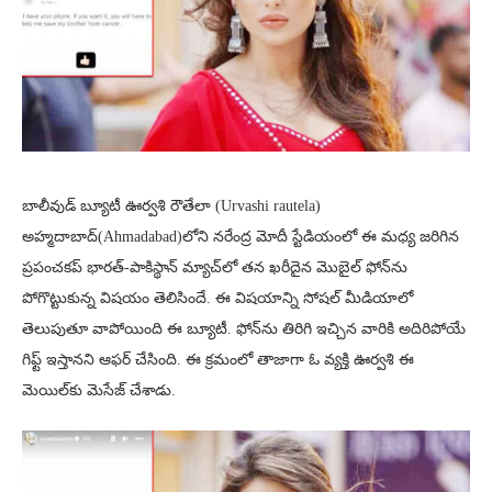
బాలీవుడ్ బ్యూటీ ఊర్వశి రౌతేలా (Urvashi rautela)
అహ్మదాబాద్‌(Ahmadabad)లోని నరేంద్ర మోదీ స్టేడియంలో ఈ మధ్య జరిగిన
ప్రపంచకప్‌ భారత్-పాకిస్థాన్ మ్యాచ్‌లో తన ఖరీదైన మొబైల్ ఫోన్‌ను
పోగొట్టుకున్న విషయం తెలిసిందే. ఈ విషయాన్ని సోషల్ మీడియాలో
తెలుపుతూ వాపోయింది ఈ బ్యూటీ. ఫోన్‌ను తిరిగి ఇచ్చిన వారికి అదిరిపోయే
గిఫ్ట్‌ ఇస్తానని ఆఫర్ చేసింది. ఈ క్రమంలో తాజాగా ఓ వ్యక్తి ఊర్వశి ఈ
మెయిల్‌కు మెసేజ్ చేశాడు.