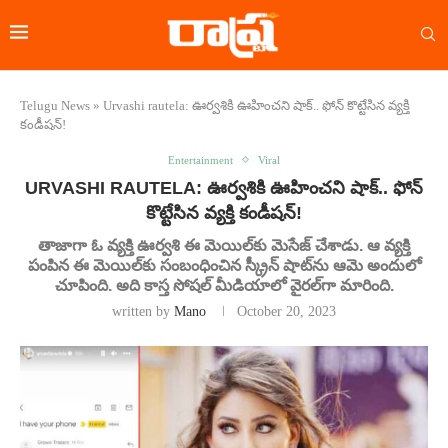
Telugu News
»
Urvashi rautela: ఊర్వశికి ఊహించని షాక్.. ఫోన్ కొట్టేసిన వ్యక్తి
కండీషన్!
Entertainment
Viral
URVASHI RAUTELA: ఊర్వశికి ఊహించని షాక్.. ఫోన్
కొట్టేసిన వ్యక్తి కండీషన్!
తాజాగా ఓ వ్యక్తి ఊర్వశి ఈ మెయిల్‌కు మెసేజ్ చేశాడు. ఆ వ్యక్తి
పంపిన ఈ మెయిల్‌కు సంబంధించిన స్క్రీన్‌ షాట్‌ను ఆమె అందులో
చూపింది. అది కాస్త సోషల్ మీడియాలో వైరల్‌గా మారింది.
written by
Mano
October 20, 2023