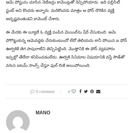
ఆమె పోస్టును చూసిన నెటిజన్లు కామెంట్లతో రెచ్చిపోయారు. ఇది పబ్లిసిటీ
స్టంట్ అని కొందరు అన్నారు. మరికొందరు మాత్రం ఆ ఫోన్ దొరికిన వ్యక్తి
అదృష్టవంతుడని కామెంట్ చేశారు.
ఈ మేరకు ఈ బ్యూటీ ఓ వ్యక్తి పంపిన మెయిల్‌ను షేర్ చేసుకుంది. ఆమె
పోగొట్టుకున్న ఆమెవద్దకు చేరుకుంటుందో లేదో తెలియదు కానీ పోయిన ఐ ఫోన్
ఊర్వశికి తెగ పాపురాటీని తెచ్చిపెట్టింది. మొత్తానికి ఈ ఫోన్ వ్యవహారం
ఇప్పట్లో తేలేలా కనిపించడంలేదు. ఊర్వశి సినిమాల విషయానికి వస్తే సౌత్‌తో
వరుస ఐటమ్‌ సాంగ్స్‌ చేస్తూ ఫుల్ బిజీ అయిపోయింది.
0 comment
0
MANO