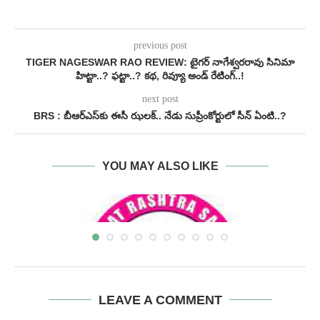
previous post
TIGER NAGESWAR RAO REVIEW: టైగర్ నాగేశ్వరరావు సినిమా
హిట్టా..? ఫట్టా..? కథ, రివ్యూ అండ్ రేటింగ్..!
next post
BRS : బీఆర్ఎస్‌కు ఈసీ ఝలక్.. నేడు సుప్రీంకోర్టులో సీన్ ఏంటి..?
YOU MAY ALSO LIKE
LEAVE A COMMENT