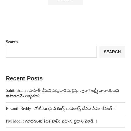
Search
SEARCH
Recent Posts
Sahiti Scam : సాహితీ కేసుని పక్కదారి మళ్లిస్తున్నారా? లక్ష్మీ నారాయణని
కాపాడటమే లక్ష్యమా?
Revanth Reddy : నోటీసులపై షాకింగ్స్ కామెంట్స్ చేసిన సీఎం రేవంత్..!
PM Modi : మాదిగలకు కీలక హామీ ఇచ్చిన ప్రధాని మోడీ..!