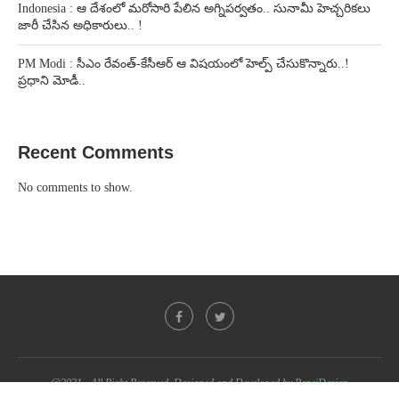
Indonesia : ఆ దేశంలో మరోసారి పేలిన అగ్నిపర్వతం.. సునామీ హెచ్చరికలు
జారీ చేసిన అధికారులు.. !
PM Modi : సీఎం రేవంత్-కేసీఆర్ ఆ విషయంలో హెల్ప్ చేసుకొన్నారు..!
ప్రధాని మోడీ..
Recent Comments
No comments to show.
@2021 - All Right Reserved. Designed and Developed by
PenciDesign